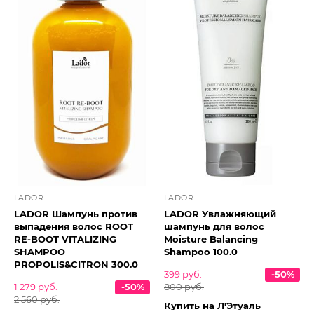
LADOR
LADOR
LADOR Шампунь против
LADOR Увлажняющий
выпадения волос ROOT
шампунь для волос
RE-BOOT VITALIZING
Moisture Balancing
SHAMPOO
Shampoo 100.0
PROPOLIS&CITRON 300.0
399 руб.
-50%
1 279 руб.
-50%
800 руб.
2 560 руб.
Купить на Л'Этуаль