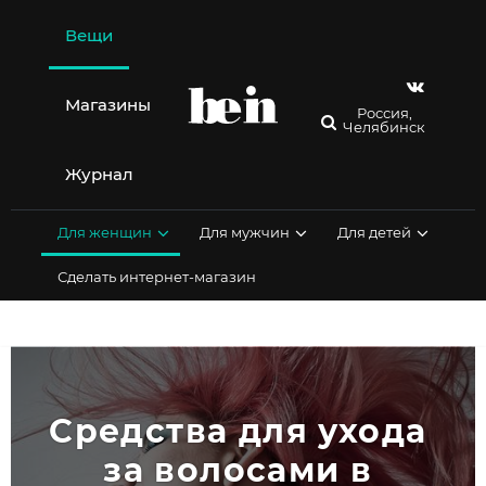
Перейти
к
Вещи
содержимому
Магазины
Россия,
Челябинск
Журнал
Для женщин
Для мужчин
Для детей
Сделать интернет-магазин
Средства для ухода 
за волосами в 