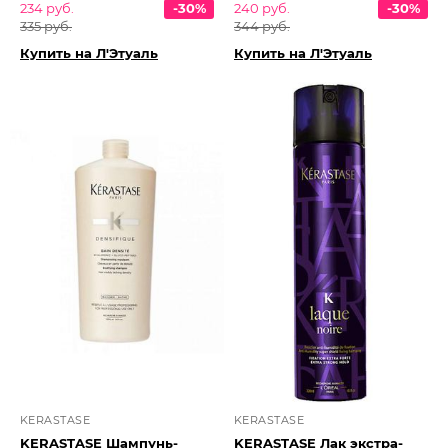
234 руб.
-30%
240 руб.
-30%
335 руб.
344 руб.
Купить на Л'Этуаль
Купить на Л'Этуаль
KERASTASE
KERASTASE
KERASTASE Шампунь-
KERASTASE Лак экстра-