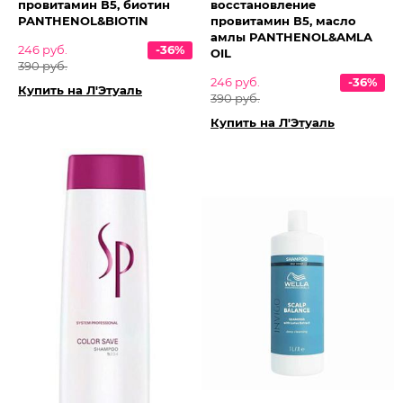
провитамин В5, биотин
восстановление
PANTHENOL&BIOTIN
провитамин В5, масло
амлы PANTHENOL&AMLA
246 руб.
-36%
OIL
390 руб.
246 руб.
-36%
Купить на Л'Этуаль
390 руб.
Купить на Л'Этуаль