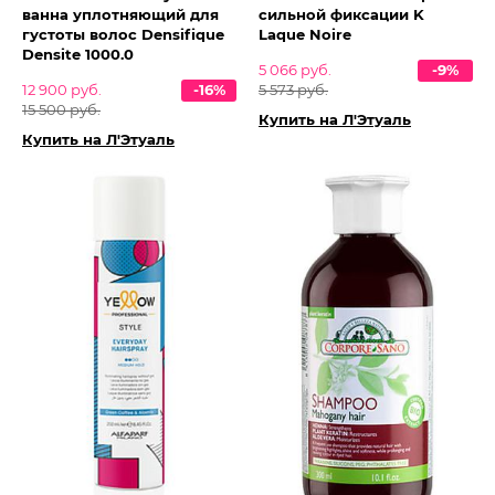
ванна уплотняющий для
сильной фиксации K
густоты волос Densifique
Laque Noire
Densite 1000.0
5 066 руб.
-9%
12 900 руб.
-16%
5 573 руб.
15 500 руб.
Купить на Л'Этуаль
Купить на Л'Этуаль