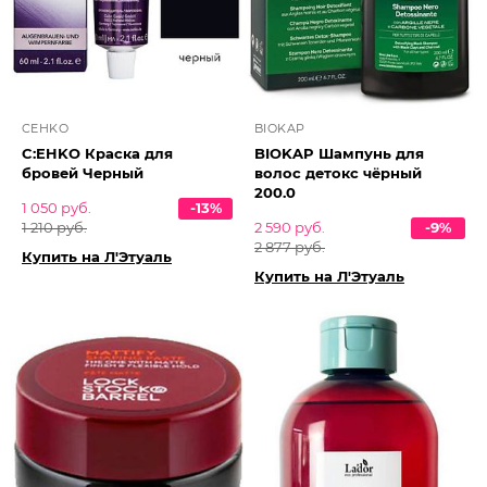
CEHKO
BIOKAP
C:EHKO Краска для
BIOKAP Шампунь для
бровей Черный
волос детокс чёрный
200.0
1 050 руб.
-13%
1 210 руб.
2 590 руб.
-9%
2 877 руб.
Купить на Л'Этуаль
Купить на Л'Этуаль