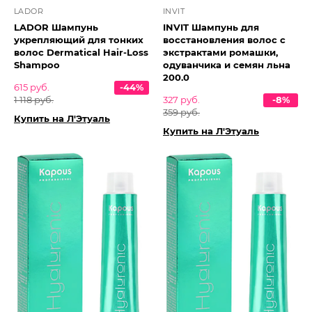
LADOR
INVIT
LADOR Шампунь
INVIT Шампунь для
укрепляющий для тонких
восстановления волос с
волос Dermatical Hair-Loss
экстрактами ромашки,
Shampoo
одуванчика и семян льна
200.0
615 руб.
-44%
1 118 руб.
327 руб.
-8%
359 руб.
Купить на Л'Этуаль
Купить на Л'Этуаль