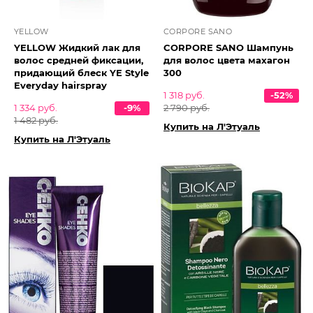
YELLOW
CORPORE SANO
YELLOW Жидкий лак для
CORPORE SANO Шампунь
волос средней фиксации,
для волос цвета махагон
придающий блеск YE Style
300
Everyday hairspray
1 318 руб.
-52%
1 334 руб.
-9%
2 790 руб.
1 482 руб.
Купить на Л'Этуаль
Купить на Л'Этуаль