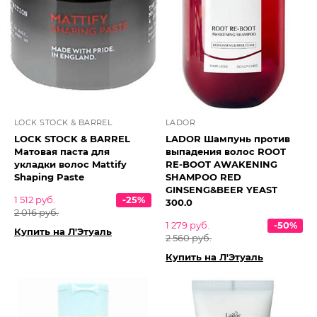
LOCK STOCK & BARREL
LADOR
LOCK STOCK & BARREL
LADOR Шампунь против
Матовая паста для
выпадения волос ROOT
укладки волос Mattify
RE-BOOT AWAKENING
Shaping Paste
SHAMPOO RED
GINSENG&BEER YEAST
1 512 руб.
-25%
300.0
2 016 руб.
1 279 руб.
-50%
Купить на Л'Этуаль
2 560 руб.
Купить на Л'Этуаль