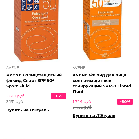
AVENE
AVENE
AVENE Солнцезащитный
AVENE Флюид для лица
флюид Спорт SPF 50+
солнцезащитный
Sport Fluid
тонирующий SPF50 Tinted
Fluid
2 661 руб.
-15%
3 131 руб.
1 724 руб.
-50%
3 455 руб.
Купить на Л'Этуаль
Купить на Л'Этуаль