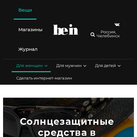
Перейти
к
Вещи
содержимому
Магазины
Россия,
Челябинск
Журнал
Для женщин
Для мужчин
Для детей
Сделать интернет-магазин
Солнцезащитные 
средства в 