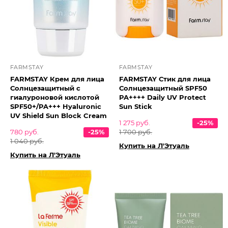
FARMSTAY
FARMSTAY
FARMSTAY Крем для лица
FARMSTAY Стик для лица
Солнцезащитный с
Солнцезащитный SPF50
гиалуроновой кислотой
PA++++ Daily UV Protect
SPF50+/PA+++ Hyaluronic
Sun Stick
UV Shield Sun Block Cream
1 275 руб.
-25%
780 руб.
-25%
1 700 руб.
1 040 руб.
Купить на Л'Этуаль
Купить на Л'Этуаль