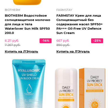
BIOTHERM
FARMSTAY
BIOTHERM Водостойкое
FARMSTAY Крем для лица
солнцезащитное молочко
Солнцезащитный без
для лица и тела
содержания масел SPF50+
Waterlover Sun Milk SPF50
PA+++ Oil-Free UV Defence
200.0
Sun Cream
6 211 руб.
-14%
667 руб.
-25%
7 267 руб.
890 руб.
Купить на Л'Этуаль
Купить на Л'Этуаль