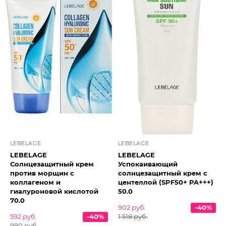
LEBELAGE
LEBELAGE
LEBELAGE
LEBELAGE
Солнцезащитный крем
Успокаивающий
против морщин с
солнцезащитный крем с
коллагеном и
центеллой (SPF50+ PA+++)
гиалуроновой кислотой
50.0
70.0
902 руб.
-40%
592 руб.
-40%
1 518 руб.
990 руб.