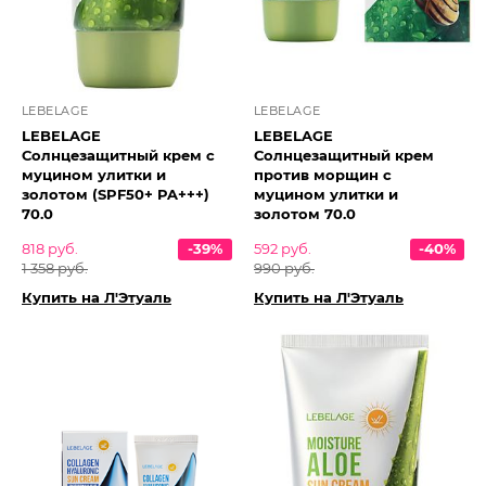
LEBELAGE
LEBELAGE
LEBELAGE
LEBELAGE
Солнцезащитный крем с
Солнцезащитный крем
муцином улитки и
против морщин с
золотом (SPF50+ PA+++)
муцином улитки и
70.0
золотом 70.0
818 руб.
-39%
592 руб.
-40%
1 358 руб.
990 руб.
Купить на Л'Этуаль
Купить на Л'Этуаль