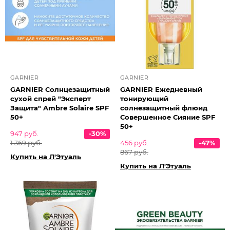
GARNIER
GARNIER
GARNIER Солнцезащитный
GARNIER Ежедневный
сухой спрей "Эксперт
тонирующий
Защита" Ambre Solaire SPF
солнезащитный флюид
50+
Совершенное Сияние SPF
50+
947 руб.
-30%
1 369 руб.
456 руб.
-47%
867 руб.
Купить на Л'Этуаль
Купить на Л'Этуаль