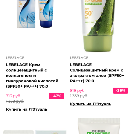
LEBELAGE
LEBELAGE
LEBELAGE Крем
LEBELAGE
солнцезащитный с
Солнцезащитный крем с
коллагеном и
экстрактом алоэ (SPF50+
гиалуроновой кислотой
PA+++) 70.0
(SPF50+ PA+++) 70.0
818 руб.
-39%
713 руб.
-47%
1 358 руб.
1 358 руб.
Купить на Л'Этуаль
Купить на Л'Этуаль