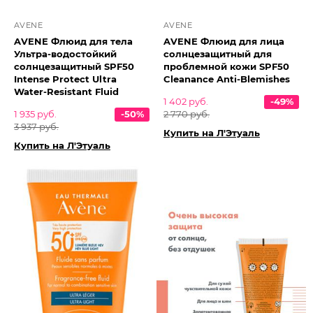
AVENE
AVENE
AVENE Флюид для тела
AVENE Флюид для лица
Ультра-водостойкий
солнцезащитный для
солнцезащитный SPF50
проблемной кожи SPF50
Intense Protect Ultra
Cleanance Anti-Blemishes
Water-Resistant Fluid
1 402 руб.
-49%
1 935 руб.
-50%
2 770 руб.
3 937 руб.
Купить на Л'Этуаль
Купить на Л'Этуаль