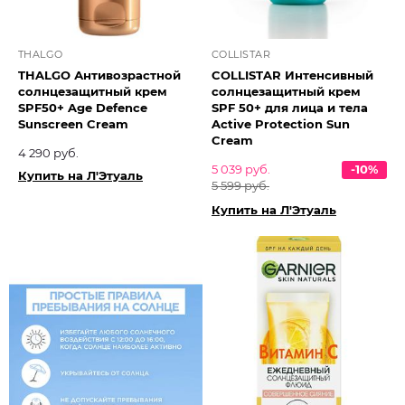
THALGO
COLLISTAR
THALGO Антивозрастной
COLLISTAR Интенсивный
солнцезащитный крем
солнцезащитный крем
SPF50+ Age Defence
SPF 50+ для лица и тела
Sunscreen Cream
Active Protection Sun
Cream
4 290 руб.
5 039 руб.
-10%
Купить на Л'Этуаль
5 599 руб.
Купить на Л'Этуаль