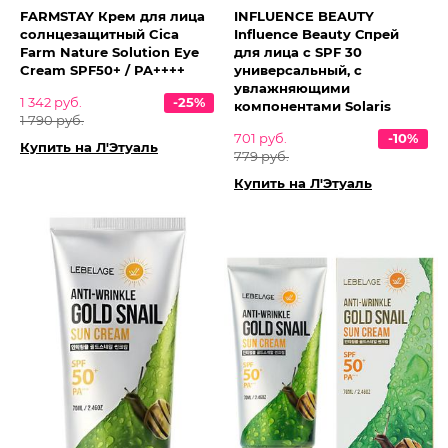
FARMSTAY Крем для лица
INFLUENCE BEAUTY
солнцезащитный Cica
Influence Beauty Спрей
Farm Nature Solution Eye
для лица с SPF 30
Cream SPF50+ / PA++++
универсальный, с
увлажняющими
1 342 руб.
-25%
компонентами Solaris
1 790 руб.
701 руб.
-10%
Купить на Л'Этуаль
779 руб.
Купить на Л'Этуаль