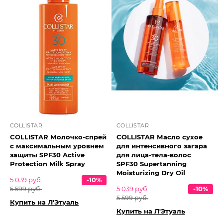
COLLISTAR
COLLISTAR
COLLISTAR Молочко-спрей
COLLISTAR Масло сухое
с максимальным уровнем
для интенсивного загара
защиты SPF30 Active
для лица-тела-волос
Protection Milk Spray
SPF30 Supertanning
Moisturizing Dry Oil
5 039 руб.
-10%
5 599 руб.
5 039 руб.
-10%
5 599 руб.
Купить на Л'Этуаль
Купить на Л'Этуаль