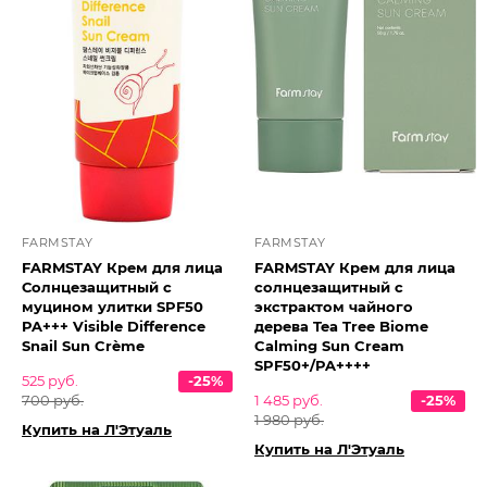
FARMSTAY
FARMSTAY
FARMSTAY Крем для лица
FARMSTAY Крем для лица
Солнцезащитный с
солнцезащитный с
муцином улитки SPF50
экстрактом чайного
PA+++ Visible Difference
дерева Tea Tree Biome
Snail Sun Crème
Calming Sun Cream
SPF50+/PA++++
525 руб.
-25%
700 руб.
1 485 руб.
-25%
1 980 руб.
Купить на Л'Этуаль
Купить на Л'Этуаль