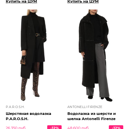
Купить на ЦУМ
Купить на ЦУМ
P.A.R.O.S.H.
ANTONELLI FIRENZE
Шерстяная водолазка
Водолазка из шерсти и
P.A.R.O.S.H.
шелка Antonelli Firenze
26 350 руб.
-12%
48 600 руб.
-12%