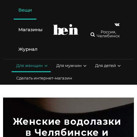
Перейти
к
Вещи
содержимому
Магазины
Россия,
Челябинск
Журнал
Для женщин
Для мужчин
Для детей
Сделать интернет-магазин
Женские водолазки 
в Челябинске и 