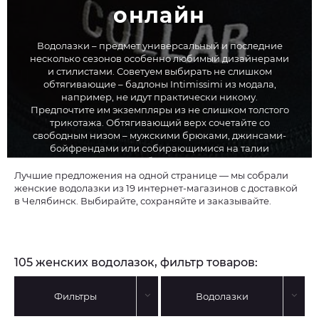
онлайн
Водолазки – предмет универсальный и последние
несколько сезонов особенно любимый дизайнерами
и стилистами. Советуем выбирать не слишком
обтягивающие – бадлоны Intimissimi из модала,
например, не идут практически никому.
Предпочтите им экземпляры из не слишком толстого
трикотажа. Обтягивающий верх сочетайте со
свободным низом – мужскими брюками, джинсами-
бойфрендами или собирающимися на талии
юбками.
Лучшие предложения на одной странице — мы собрали
женские водолазки из 19 интернет-магазинов с доставкой
в Челябинск. Выбирайте, сохраняйте и заказывайте.
105 женских водолазок, фильтр товаров:
Фильтры
Водолазки