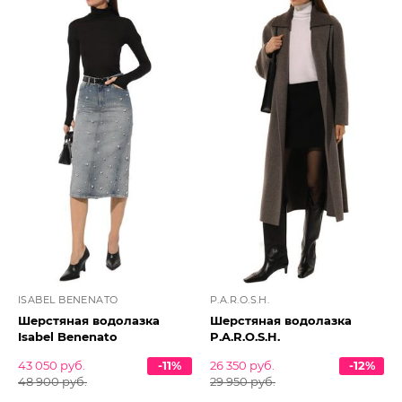
ISABEL BENENATO
P.A.R.O.S.H.
Шерстяная водолазка
Шерстяная водолазка
Isabel Benenato
P.A.R.O.S.H.
43 050 руб.
-11%
26 350 руб.
-12%
48 900 руб.
29 950 руб.