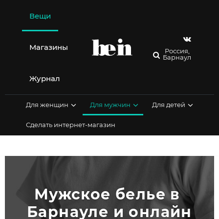
Перейти
к
Вещи
содержимому
Магазины
Россия,
Барнаул
Журнал
Для женщин
Для мужчин
Для детей
Сделать интернет-магазин
Мужское белье в 
Барнауле и онлайн