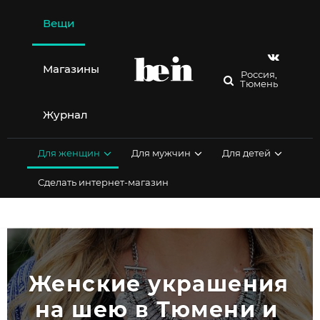
Перейти
к
Вещи
содержимому
Магазины
Россия,
Тюмень
Журнал
Для женщин
Для мужчин
Для детей
Сделать интернет-магазин
Женские украшения 
на шею в Тюмени и 