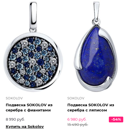
SOKOLOV
SOKOLOV
Подвеска SOKOLOV из
Подвеска SOKOLOV из
серебра с фианитами
серебра с ляписом
8 990 руб.
6 980 руб.
-54%
15 490 руб.
Купить на Sokolov