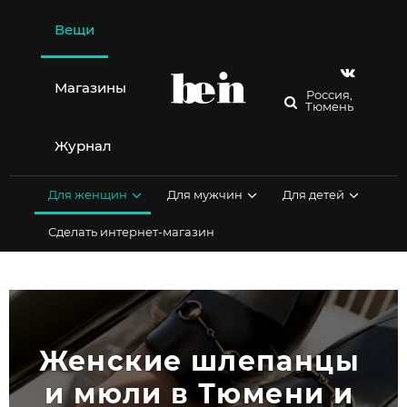
Перейти
к
Вещи
содержимому
Магазины
Россия,
Тюмень
Журнал
Для женщин
Для мужчин
Для детей
Сделать интернет-магазин
Женские шлепанцы 
и мюли в Тюмени и 