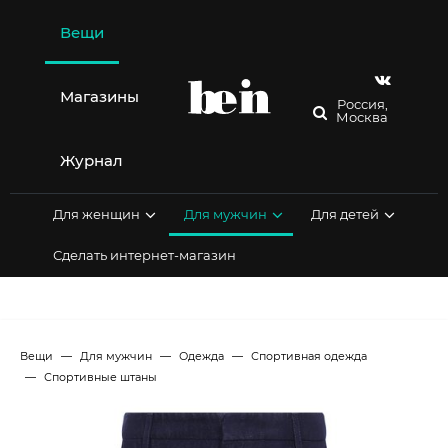
Перейти
к
Вещи
содержимому
Магазины
Россия,
Москва
Журнал
Для женщин
Для мужчин
Для детей
Сделать интернет-магазин
Вещи
Для мужчин
Одежда
Спортивная одежда
Спортивные штаны