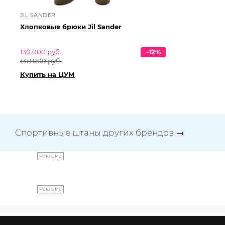
JIL SANDER
JI
Хлопковые брюки Jil Sander
Хл
130 000 руб.
-12%
76
148 000 руб.
86
Купить на ЦУМ
Ку
Спортивные штаны других брендов
→
Реклама
Реклама