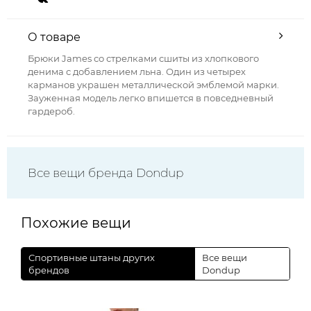
О товаре
Брюки James со стрелками сшиты из хлопкового
денима с добавлением льна. Один из четырех
карманов украшен металлической эмблемой марки.
Зауженная модель легко впишется в повседневный
гардероб.
Все вещи бренда Dondup
Похожие вещи
Спортивные штаны других
Все вещи
брендов
Dondup