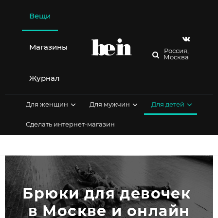
Перейти
к
Вещи
содержимому
Магазины
Россия,
Москва
Журнал
Для женщин
Для мужчин
Для детей
Сделать интернет-магазин
Брюки для девочек 
в Москве и онлайн