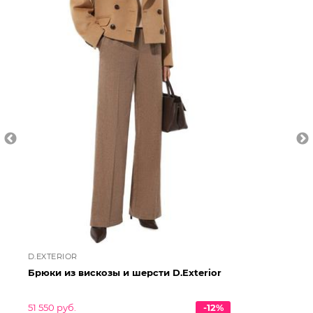
D.EXTERIOR
D.
Брюки из вискозы и шерсти D.Exterior
Бр
D.
51 550 руб.
-12%
47 