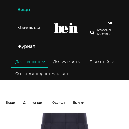
Перейти
к
Вещи
содержимому
Магазины
Россия,
Москва
Журнал
Для женщин
Для мужчин
Для детей
Сделать интернет-магазин
Вещи
Для женщин
Одежда
Брюки