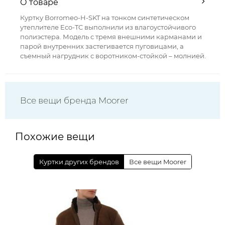
О товаре
Куртку Borromeo-H-SKT на тонком синтетическом
утеплителе Eco-TC выполнили из влагоустойчивого
полиэстера. Модель с тремя внешними карманами и
парой внутренних застегивается пуговицами, а
съемный нагрудник с воротником-стойкой – молнией.
Все вещи бренда Moorer
Похожие вещи
Куртки других брендов
Все вещи Moorer