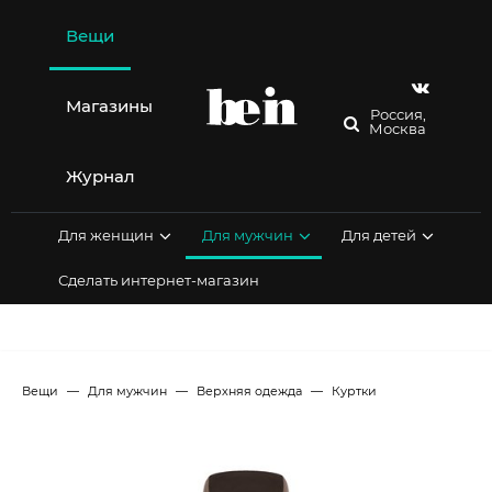
Перейти
к
Вещи
содержимому
Магазины
Россия,
Москва
Журнал
Для женщин
Для мужчин
Для детей
Сделать интернет-магазин
Вещи
Для мужчин
Верхняя одежда
Куртки