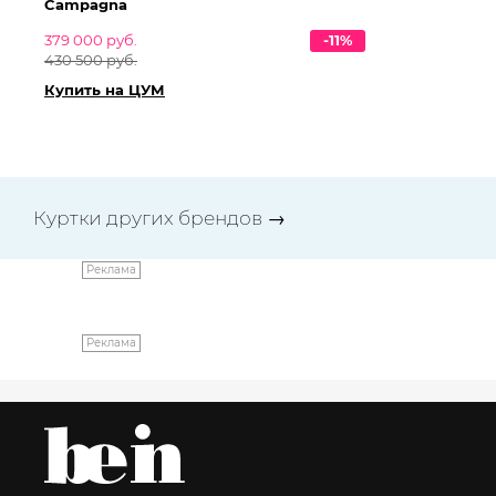
Campagna
Ca
379 000 руб.
-11%
37
430 500 руб.
43
Купить на ЦУМ
Ку
Куртки других брендов
→
Реклама
Реклама