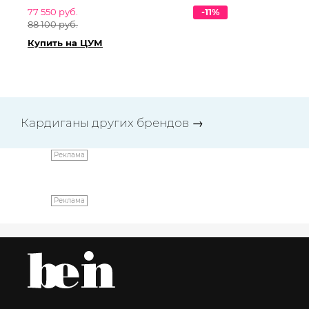
77 550 руб.
-11%
79
88 100 руб.
92
Купить на ЦУМ
Ку
Кардиганы других брендов
→
Реклама
Реклама