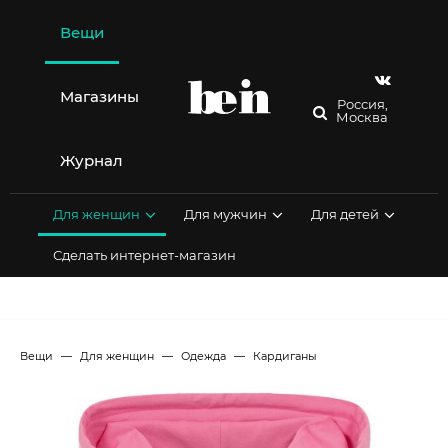
Перейти
к
Вещи
содержимому
Магазины
Россия,
Москва
Журнал
Для женщин
Для мужчин
Для детей
Сделать интернет-магазин
Вещи
Для женщин
Одежда
Кардиганы