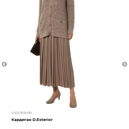
D.EXTERIOR
D.
Кардиган D.Exterior
Ше