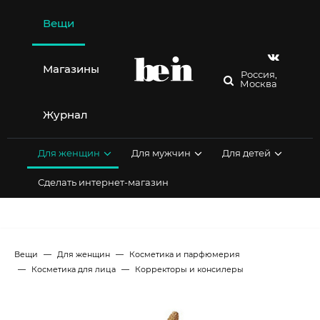
Перейти
к
Вещи
содержимому
Магазины
Россия,
Москва
Журнал
Для женщин
Для мужчин
Для детей
Сделать интернет-магазин
Вещи
Для женщин
Косметика и парфюмерия
Косметика для лица
Корректоры и консилеры