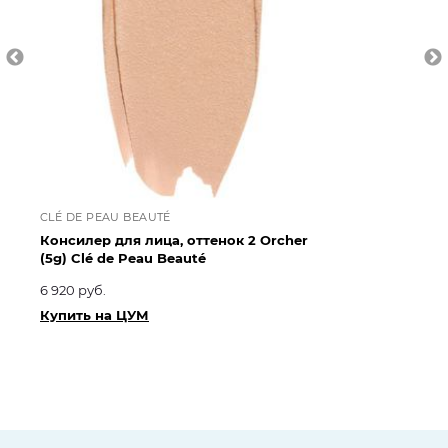
CLÉ DE PEAU BEAUTÉ
CL
Консилер для лица, оттенок 2 Orcher
Ко
(5g) Clé de Peau Beauté
Cl
6 920 руб.
6 9
Купить на ЦУМ
Ку