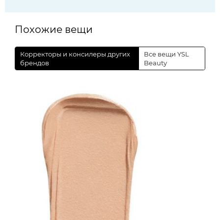
Похожие вещи
Корректоры и консилеры других
Все вещи YSL
брендов
Beauty