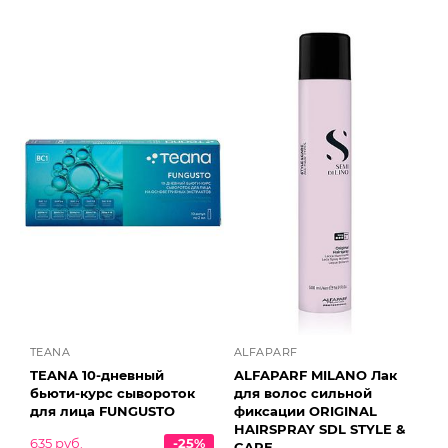
TEANA
ALFAPARF
TEANA 10-дневный
ALFAPARF MILANO Лак
бьюти-курс сывороток
для волос сильной
для лица FUNGUSTO
фиксации ORIGINAL
HAIRSPRAY SDL STYLE &
635 руб.
-25%
CARE