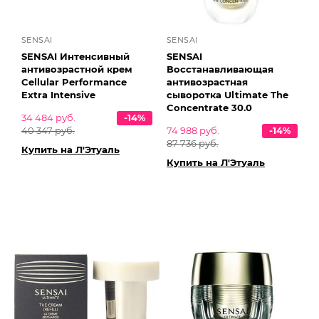
SENSAI
SENSAI
SENSAI Интенсивный
SENSAI
антивозрастной крем
Восстанавливающая
Cellular Performance
антивозрастная
Extra Intensive
сыворотка Ultimate The
Concentrate 30.0
34 484 руб.
-14%
40 347 руб.
74 988 руб.
-14%
87 736 руб.
Купить на Л'Этуаль
Купить на Л'Этуаль