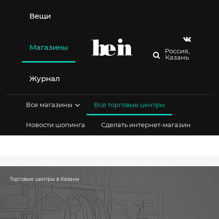
Перейти
к
Вещи
содержимому
Магазины
Россия,
Казань
Журнал
Все магазины
Все торговые центры
Новости шопинга
Сделать интернет-магазин
Торговые центры в Казани