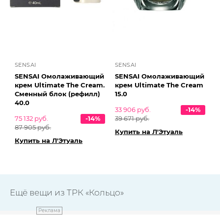
SENSAI
SENSAI
SENSAI Омолаживающий
SENSAI Омолаживающий
крем Ultimate The Cream.
крем Ultimate The Cream
Сменный блок (рефилл)
15.0
40.0
33 906 руб.
-14%
75 132 руб.
-14%
39 671 руб.
87 905 руб.
Купить на Л'Этуаль
Купить на Л'Этуаль
Ещё вещи из ТРК «Кольцо»
Реклама