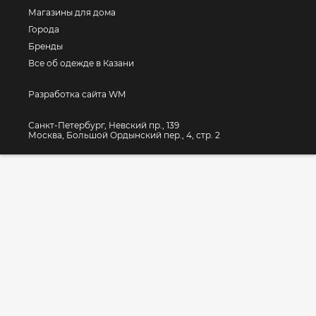
Магазины для дома
Города
Бренды
Все об одежде в Казани
Разработка сайта WM
Санкт-Петербург, Невский пр., 139
Москва, Большой Ордынский пер., 4, стр. 2