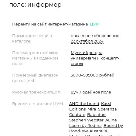
поле: информер
Перейти на сайт интернет-магазина
ЦУМ
Посмотреть вещи в
последнее обновление
каталоге:
22 октября 2024
Просмотреть похожие
Мультибренды,
магазины в Лодейном
универмаги и концепт-
поле:
сторы
Примерный диапазон
3000–995000 рублей
цен в ЦУМ:
Русская транскрипция:
цум Лодейное поле
Бренды в магазине ЦУМ:
AND the brand
Kassl
Editions
Mira
Speranza
Couture
Babiators
Stephen Webster
ALine
Loom by Rodina
Bound by
Bond-eye Australia