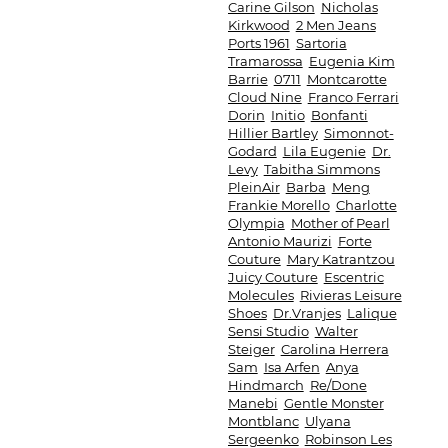
Carine Gilson
Nicholas
Kirkwood
2 Men Jeans
Ports 1961
Sartoria
Tramarossa
Eugenia Kim
Barrie
0711
Montcarotte
Cloud Nine
Franco Ferrari
Dorin
Initio
Bonfanti
Hillier Bartley
Simonnot-
Godard
Lila Eugenie
Dr.
Levy
Tabitha Simmons
PleinAir
Barba
Meng
Frankie Morello
Charlotte
Olympia
Mother of Pearl
Antonio Maurizi
Forte
Couture
Mary Katrantzou
Juicy Couture
Escentric
Molecules
Rivieras Leisure
Shoes
Dr.Vranjes
Lalique
Sensi Studio
Walter
Steiger
Carolina Herrera
Sam
Isa Arfen
Anya
Hindmarch
Re/Done
Manebi
Gentle Monster
Montblanc
Ulyana
Sergeenko
Robinson Les