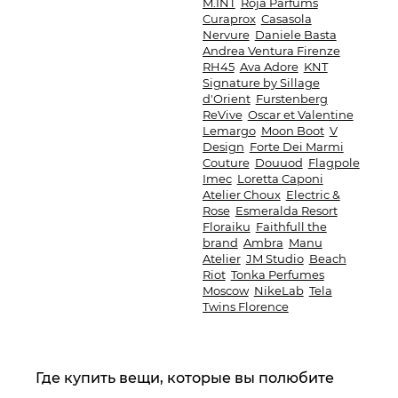
M.INT
Roja Parfums
Curaprox
Casasola
Nervure
Daniele Basta
Andrea Ventura Firenze
RH45
Ava Adore
KNT
Signature by Sillage
d'Orient
Furstenberg
ReVive
Oscar et Valentine
Lemargo
Moon Boot
V
Design
Forte Dei Marmi
Couture
Douuod
Flagpole
Imec
Loretta Caponi
Atelier Choux
Electric &
Rose
Esmeralda Resort
Floraiku
Faithfull the
brand
Ambra
Manu
Atelier
JM Studio
Beach
Riot
Tonka Perfumes
Moscow
NikeLab
Tela
Twins Florence
Где купить вещи, которые вы полюбите