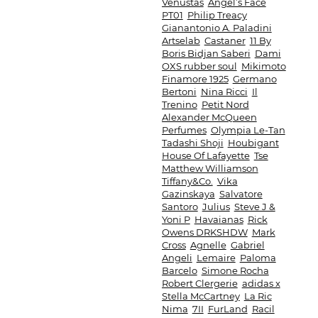
Venustas
Angel’s Face
PT01
Philip Treacy
Gianantonio A. Paladini
Artselab
Castaner
11 By
Boris Bidjan Saberi
Dami
OXS rubber soul
Mikimoto
Finamore 1925
Germano
Bertoni
Nina Ricci
Il
Trenino
Petit Nord
Alexander McQueen
Perfumes
Olympia Le-Tan
Tadashi Shoji
Houbigant
House Of Lafayette
Tse
Matthew Williamson
Tiffany&Co.
Vika
Gazinskaya
Salvatore
Santoro
Julius
Steve J &
Yoni P
Havaianas
Rick
Owens DRKSHDW
Mark
Cross
Agnelle
Gabriel
Angeli
Lemaire
Paloma
Barcelo
Simone Rocha
Robert Clergerie
adidas x
Stella McCartney
La Ric
Nima
7II
FurLand
Racil