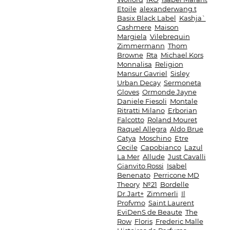
Etoile
alexanderwang.t
Basix Black Label
Kashja`
Cashmere
Maison
Margiela
Vilebrequin
Zimmermann
Thom
Browne
Rta
Michael Kors
Monnalisa
Religion
Mansur Gavriel
Sisley
Urban Decay
Sermoneta
Gloves
Ormonde Jayne
Daniele Fiesoli
Montale
Ritratti Milano
Erborian
Falcotto
Roland Mouret
Raquel Allegra
Aldo Brue
Catya
Moschino
Etre
Cecile
Capobianco
Lazul
La Mer
Allude
Just Cavalli
Gianvito Rossi
Isabel
Benenato
Perricone MD
Theory
№21
Bordelle
Dr.Jart+
Zimmerli
Il
Profvmo
Saint Laurent
EviDenS de Beaute
The
Row
Floris
Frederic Malle