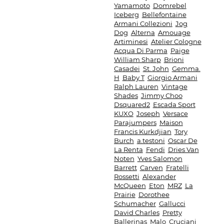
Yamamoto
Domrebel
Iceberg
Bellefontaine
Armani Collezioni
Jog
Dog
Alterna
Amouage
Artiminesi
Atelier Cologne
Acqua Di Parma
Paige
William Sharp
Brioni
Casadei
St. John
Gemma.
H
Baby T
Giorgio Armani
Ralph Lauren
Vintage
Shades
Jimmy Choo
Dsquared2
Escada Sport
KUXO
Joseph
Versace
Parajumpers
Maison
Francis Kurkdjian
Tory
Burch
a.testoni
Oscar De
La Renta
Fendi
Dries Van
Noten
Yves Salomon
Barrett
Carven
Fratelli
Rossetti
Alexander
McQueen
Eton
MRZ
La
Prairie
Dorothee
Schumacher
Gallucci
David Charles
Pretty
Ballerinas
Malo
Cruciani