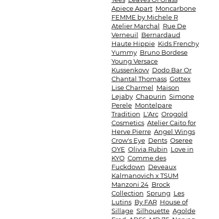
Apiece Apart
Moncarbone
FEMME by Michele R
Atelier Marchal
Rue De
Verneuil
Bernardaud
Haute Hippie
Kids Frenchy
Yummy
Bruno Bordese
Young Versace
Kussenkovv
Dodo Bar Or
Chantal Thomass
Gottex
Lise Charmel
Maison
Lejaby
Chapurin
Simone
Perele
Montelpare
Tradition
L'Arc
Orogold
Cosmetics
Atelier Caito for
Herve Pierre
Angel Wings
Crow's Eye
Dents
Oseree
OYE
Olivia Rubin
Love in
KYO
Comme des
Fuckdown
Deveaux
Kalmanovich х TSUM
Manzoni 24
Brock
Collection
Sprung
Les
Lutins
By FAR
House of
Sillage
Silhouette
Agolde