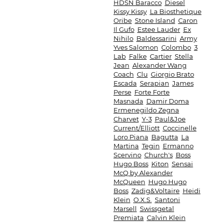
HDSN Baracco
Diesel
Kissy Kissy
La Biosthetique
Oribe
Stone Island
Caron
Il Gufo
Estee Lauder
Ex
Nihilo
Baldessarini
Army
Yves Salomon
Colombo
3
Lab
Falke
Cartier
Stella
Jean
Alexander Wang
Coach
Clu
Giorgio Brato
Escada
Serapian
James
Perse
Forte Forte
Masnada
Damir Doma
Ermenegildo Zegna
Charvet
Y-3
Paul&Joe
Current/Elliott
Coccinelle
Loro Piana
Bagutta
La
Martina
Tegin
Ermanno
Scervino
Church's
Boss
Hugo Boss
Kiton
Sensai
McQ by Alexander
McQueen
Hugo Hugo
Boss
Zadig&Voltaire
Heidi
Klein
O.X.S.
Santoni
Marsell
Swissgetal
Premiata
Calvin Klein