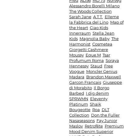
Fred
AD56
MD 75
Norveg
Alessandro Borelli Milano
The Woods Collection
Sarah Jane
A.T.T.
Elleme
la Fabbrica del Lino
Map of
the Heart
Ciao Kids
Innerraum
Stella Jean
Kids
Magnolia Baby
The
Harmonist
Cosmetea
Giorgetti Cashmere
Moussy
Eque.M
Tsar
Profumum Roma
Soraya
Hennessy
Staud
Free
Voogue
Moncler Genius
Madara
Brandon Maxwell
Garcon Francais
Giuseppe
di Morabito
Il Borgo
Barbed
I dig denim
SPRWMN
Eleventy
Platinum
Shaik
Bougeotte
Roa
DLT
Collection
Don the Fuller
Nasaseasons
Fay Junior
Maslov
Retrofête
Premium
Mood Denim Superior