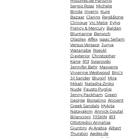
Histoires de Parfums
Sergio Rossi
Michele
Binda
Inverni
Kure
Bazaar
Clarins
Rag&Bone
Clinique
Vic Matie
Eytys
Frency & Mercury
Baldan
Blumarine
Berwich
Olaplex
Affex
Isaac Sellam
Versus Versace
Junya
Watanabe
Roeckl
D.exterior
Christopher
Kane
R13
Swarovski
Jennifer Behr
Maxverre
Vivienne Westwood
Bric's
Jil Sander
Blugirl
Mira
Mikati
Natasha Zinko
Nude
Fausto Puglisi
Jenny Packham
Green
George
Borsalino
Ancient
Greek Sandals
Mykita
Natayakim
Annick Goutal
Bilancioni
111SKIN
813
Ottotredici Annalisa
Giuntini
Aj Arabia
Albert
Thurston
Aedes de