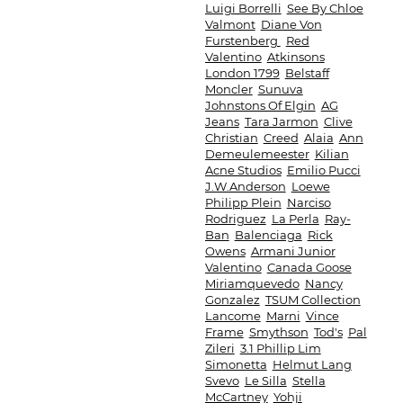
Luigi Borrelli
See By Chloe
Valmont
Diane Von
Furstenberg
Red
Valentino
Atkinsons
London 1799
Belstaff
Moncler
Sunuva
Johnstons Of Elgin
AG
Jeans
Tara Jarmon
Clive
Christian
Creed
Alaia
Ann
Demeulemeester
Kilian
Acne Studios
Emilio Pucci
J.W.Anderson
Loewe
Philipp Plein
Narciso
Rodriguez
La Perla
Ray-
Ban
Balenciaga
Rick
Owens
Armani Junior
Valentino
Canada Goose
Miriamquevedo
Nancy
Gonzalez
TSUM Collection
Lancome
Marni
Vince
Frame
Smythson
Tod's
Pal
Zileri
3.1 Phillip Lim
Simonetta
Helmut Lang
Svevo
Le Silla
Stella
McCartney
Yohji