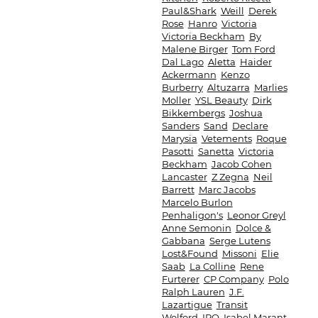
Paul&Shark
Weill
Derek
Rose
Hanro
Victoria
Victoria Beckham
By
Malene Birger
Tom Ford
Dal Lago
Aletta
Haider
Ackermann
Kenzo
Burberry
Altuzarra
Marlies
Moller
YSL Beauty
Dirk
Bikkembergs
Joshua
Sanders
Sand
Declare
Marysia
Vetements
Roque
Pasotti
Sanetta
Victoria
Beckham
Jacob Cohen
Lancaster
Z Zegna
Neil
Barrett
Marc Jacobs
Marcelo Burlon
Penhaligon's
Leonor Greyl
Anne Semonin
Dolce &
Gabbana
Serge Lutens
Lost&Found
Missoni
Elie
Saab
La Colline
Rene
Furterer
CP Company
Polo
Ralph Lauren
J.F.
Lazartigue
Transit
Wolford
IRO
Isabel Marant