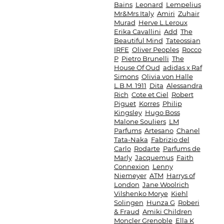
Bains
Leonard
Lempelius
Mr&Mrs Italy
Amiri
Zuhair
Murad
Herve L.Leroux
Erika Cavallini
Add
The
Beautiful Mind
Tateossian
IRFE
Oliver Peoples
Rocco
P
Pietro Brunelli
The
House Of Oud
adidas x Raf
Simons
Olivia von Halle
L.B.M. 1911
Dita
Alessandra
Rich
Cote et Ciel
Robert
Piguet
Korres
Philip
Kingsley
Hugo Boss
Malone Souliers
LM
Parfums
Artesano
Chanel
Tata-Naka
Fabrizio del
Carlo
Rodarte
Parfums de
Marly
Jacquemus
Faith
Connexion
Lenny
Niemeyer
ATM
Harrys of
London
Jane Woolrich
Vilshenko Morye
Kiehl
Solingen
Hunza G
Roberi
& Fraud
Amiki Children
Moncler Grenoble
Ella K