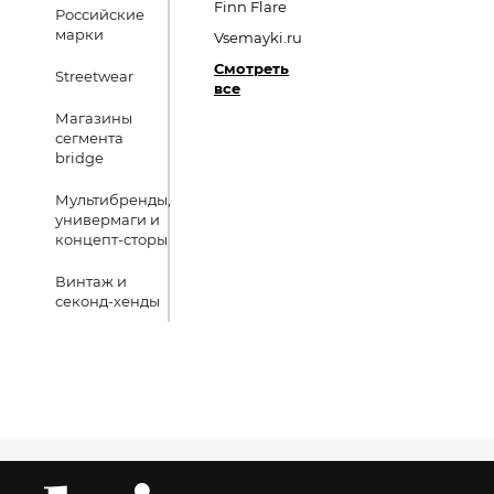
Finn Flare
Российские
марки
Vsemayki.ru
Смотреть
Streetwear
все
Магазины
сегмента
bridge
Мультибренды,
универмаги и
концепт-сторы
Винтаж и
секонд-хенды