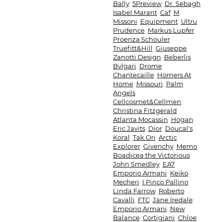
Bally
5Preview
Dr. Sebagh
Isabel Marant
Caf
M
Missoni
Equipment
Ultru
Prudence
Markus Lupfer
Proenza Schouler
Truefitt&Hill
Giuseppe
Zanotti Design
Beberlis
Bvlgari
Drome
Chantecaille
Homers At
Home
Missouri
Palm
Angels
Cellcosmet&Cellmen
Christina Fitzgerald
Atlanta Mocassin
Hogan
Eric Javits
Dior
Doucal's
Koral
Tak.Ori
Arctic
Explorer
Givenchy
Memo
Boadicea the Victorious
John Smedley
EA7
Emporio Armani
Keiko
Mecheri
I Pinco Pallino
Linda Farrow
Roberto
Cavalli
FTC
Jane Iredale
Emporio Armani
New
Balance
Cortigiani
Chloe