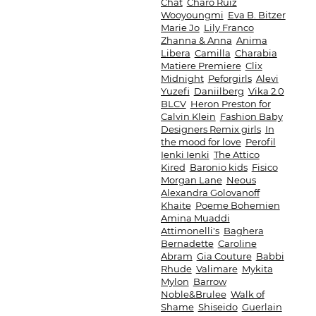
Chat
Charo Ruiz
Wooyoungmi
Eva B. Bitzer
Marie Jo
Lily Franco
Zhanna & Anna
Anima
Libera
Camilla
Charabia
Matiere Premiere
Clix
Midnight
Peforgirls
Alevi
Yuzefi
Daniilberg
Vika 2.0
BLCV
Heron Preston for
Calvin Klein
Fashion Baby
Designers Remix girls
In
the mood for love
Perofil
Ienki Ienki
The Attico
Kired
Baronio kids
Fisico
Morgan Lane
Neous
Alexandra Golovanoff
Khaite
Poeme Bohemien
Amina Muaddi
Attimonelli's
Baghera
Bernadette
Caroline
Abram
Gia Couture
Babbi
Rhude
Valimare
Mykita
Mylon
Barrow
Noble&Brulee
Walk of
Shame
Shiseido
Guerlain