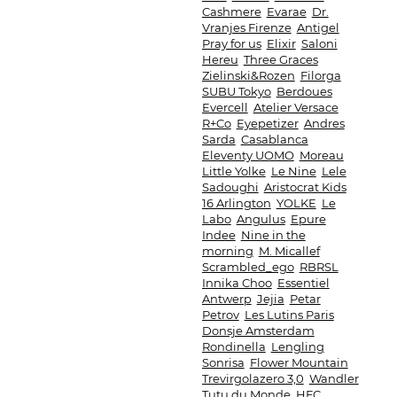
Cashmere
Evarae
Dr.
Vranjes Firenze
Antigel
Pray for us
Elixir
Saloni
Hereu
Three Graces
Zielinski&Rozen
Filorga
SUBU Tokyo
Berdoues
Evercell
Atelier Versace
R+Co
Eyepetizer
Andres
Sarda
Casablanca
Eleventy UOMO
Moreau
Little Yolke
Le Nine
Lele
Sadoughi
Aristocrat Kids
16 Arlington
YOLKE
Le
Labo
Angulus
Epure
Indee
Nine in the
morning
M. Micallef
Scrambled_ego
RBRSL
Innika Choo
Essentiel
Antwerp
Jejia
Petar
Petrov
Les Lutins Paris
Donsje Amsterdam
Rondinella
Lengling
Sonrisa
Flower Mountain
Trevirgolazero 3,0
Wandler
Tutu du Monde
HFC