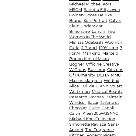
Michael Michael Kors
MSGM
Sanetta Fiftyseven
Golden Goose Deluxe
Brand
Self-Portrait
Calvin
Klein Underwear
Billionaire
Lanvin
Two
Women In The World
Melissa Odabash
Woolrich
Furla
J Brand
120% Lino
7
For All Mankind
Marcelo
Burlon Kids of Milan
Bogner
Officine Creative
W.Gibbs
Buscemi
Citizens
Of Humanity
DEHA
MM6
Maison Margiela
Wildfox
Alice + Olivia
DKNY
Stuart
Weitzman
Medical Beauty
Research
Rochas
Balmain
Windsor
Sacai
Tartine et
Chocolat
Gucci
Canali
Calvin Klein 205W39NYC
Michael Kors Collection
Simonetta Ravizza
Sans-
Arcidet
The Fragrance
Kitchen
Roberto Ricetti