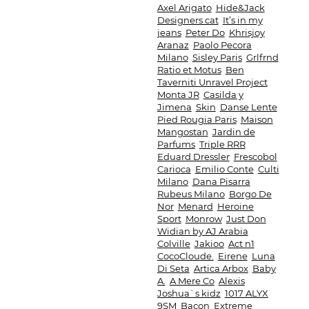
Axel Arigato
Hide&Jack
Designers cat
It’s in my
jeans
Peter Do
Khrisjoy
Aranaz
Paolo Pecora
Milano
Sisley Paris
Grlfrnd
Ratio et Motus
Ben
Taverniti Unravel Project
Monta JR
Casilda y
Jimena
Skin
Danse Lente
Pied Rougia Paris
Maison
Mangostan
Jardin de
Parfums
Triple RRR
Eduard Dressler
Frescobol
Carioca
Emilio Conte
Culti
Milano
Dana Pisarra
Rubeus Milano
Borgo De
Nor
Menard
Heroine
Sport
Monrow
Just Don
Widian by AJ Arabia
Colville
Jakioo
Act n1
CocoCloude.
Eirene
Luna
Di Seta
Artica Arbox
Baby
A.
A Mere Co
Alexis
Joshua`s kidz
1017 ALYX
9SM
Bacon
Extreme