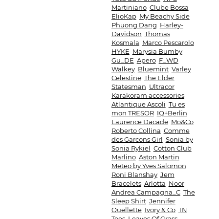
Martiniano
Clube Bossa
ElioKap
My Beachy Side
Phuong Dang
Harley-
Davidson
Thomas
Kosmala
Marco Pescarolo
HYKE
Marysia Bumby
Gu_DE
Apero
F_WD
Walkey
Bluemint
Varley
Celestine
The Elder
Statesman
Ultracor
Karakoram accessories
Atlantique Ascoli
Tu es
mon TRESOR
IQ+Berlin
Laurence Dacade
Mo&Co
Roberto Collina
Comme
des Garcons Girl
Sonia by
Sonia Rykiel
Cotton Club
Marlino
Aston Martin
Meteo by Yves Salomon
Roni Blanshay
Jem
Bracelets
Arlotta
Noor
Andrea Campagna_C
The
Sleep Shirt
Jennifer
Ouellette
Ivory & Co
TN
Tees
Leaves Of Grass