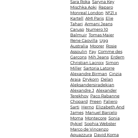
Sara Roka
Saryna Key
Mischka Aoki
Raparo
Monreal London
№21 x
Kartell
AMI Paris
Elie
Tahari
Armani Jeans
Caruso
Numero 10
Balmuir
Tomas Maier
Rene Caovilla
Ugg
Australia
Moorer
Rosie
Assoulin
Fay
Comme des
Garcons
Mih Jeans
Erdem
Christian Lacroix
Simon
Miller
Sartoria Latorre
Alexandre Birman
Cinzia
Araia
Drykorn
Delan
Aleksandersiradekian
Alexandre.J
Alexander
Terekhov
Paco Rabanne
Chopard
Preen
Faliero
Sarti
Herno
Elizabeth And
James
Manuel Barcelo
Moma
Montecore
Sonia
Rykiel
Sophia Webster
Marco de Vincenzo
Aquazzura
David Koma