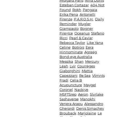
Midgard Paris
Nina Donis
Esteban Cortazar
404 Not
Found
Rokh
Pangaia
Erika Pena
Antonelli
Firenze
P.A.R.O.S.H.
Daily
Reminder
Mugler
Giampaolo
Bogner
Fire+Ice
Oceanus
Stefano
Ricci
Pearl & Caviar
Rebecca Taylor
Like Yana
Celine
Botrois
Eera
Hinnominate
Agreeg
Bond-eye Australia
Messika
Shan
Mercury
Léah
Lvir
Courrèges
Giaborghini
Mattia
Capezzani
Re.Sea
Vtmnts
Fradi
Celia B
Acupuncture
Maygel
Coronel
Nackiye
MSFTSrep
Aeron
Slvrlake
Sashaverse
Manokhi
Venera Arapu
Alessandro
Gherardi
Denis Simachev
Brouback
Marjolaine
Le