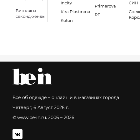
Incity
СИН
Primerova
Винтаж и
Kira Plastinina
Снеж
RE
секонд-хенды
Коро
Koton
Все об одежде – онлайн и в магазинах города
Четверг, 6 Август 2026 г.
© www.be-in.ru. 2006 – 2026