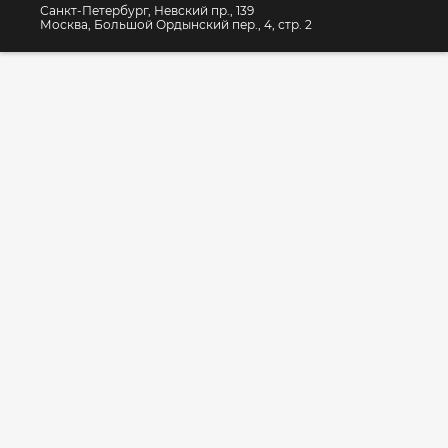
Санкт-Петербург, Невский пр., 139
Москва, Большой Ордынский пер., 4, стр. 2