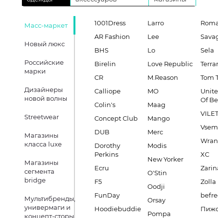
1001Dress
Larro
Roma
Масс-маркет
AR Fashion
Lee
Sava
Новый люкс
BHS
Lo
Sela
Российские
Birelin
Love Republic
Terra
марки
CR
M.Reason
Tom T
Дизайнеры
Calliope
MO
Unite
новой волны
Of B
Colin's
Maag
VILE
Streetwear
Concept Club
Mango
Vsem
DUB
Merc
Магазины
Wran
класса luxe
Dorothy
Modis
Perkins
XC
New Yorker
Магазины
Ecru
Zarin
сегмента
O'Stin
bridge
F5
Zolla
Oodji
FunDay
befre
Мультибренды,
Orsay
универмаги и
Hoodiebuddie
Пиж
Pompa
концепт-сторы