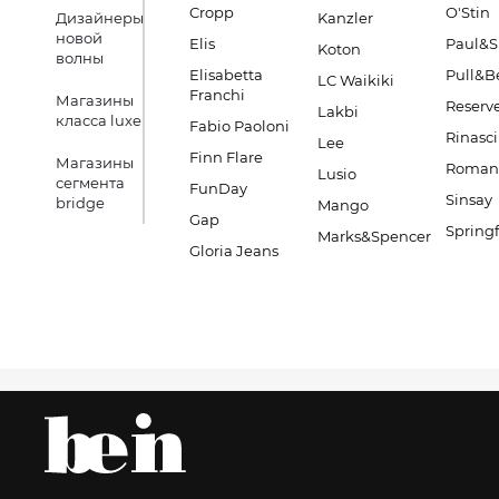
Cropp
O'Stin
Дизайнеры
Kanzler
новой
Elis
Paul&S
Koton
волны
Elisabetta
Pull&B
LC Waikiki
Franchi
Магазины
Reserv
Lakbi
класса luxe
Fabio Paoloni
Rinasc
Lee
Finn Flare
Магазины
Romano
Lusio
сегмента
FunDay
Sinsay
bridge
Mango
Gap
Springf
Marks&Spencer
Gloria Jeans