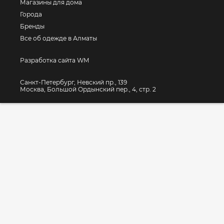
Магазины для дома
Города
Бренды
Все об одежде в Алматы
Разработка сайта WM
Санкт-Петербург, Невский пр., 139
Москва, Большой Ордынский пер., 4, стр. 2