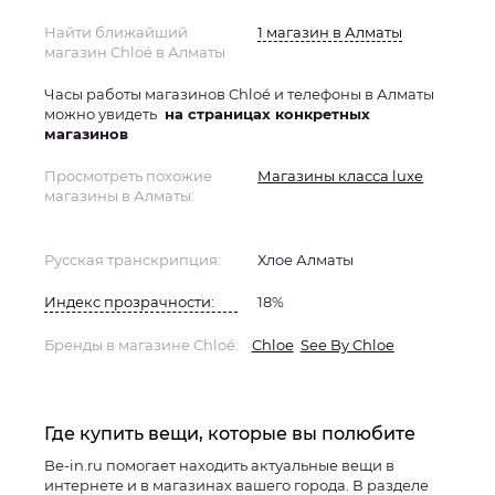
Найти ближайший
1 магазин в Алматы
магазин Chloé в Алматы
Часы работы магазинов Chloé и телефоны в Алматы
можно увидеть
на страницах конкретных
магазинов
Просмотреть похожие
Магазины класса luxe
магазины в Алматы:
Русская транскрипция:
Хлое Алматы
Индекс прозрачности:
18%
Бренды в магазине Chloé:
Chloe
See By Chloe
Где купить вещи, которые вы полюбите
Be-in.ru помогает находить актуальные вещи в
интернете и в магазинах вашего города. В разделе