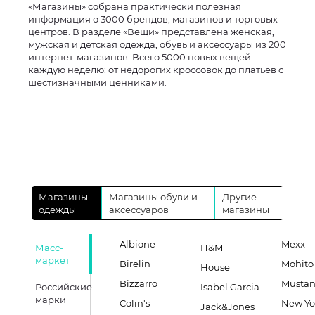
«Магазины» собрана практически полезная
информация о 3000 брендов, магазинов и торговых
центров. В разделе «Вещи» представлена женская,
мужская и детская одежда, обувь и аксессуары из 200
интернет-магазинов. Всего 5000 новых вещей
каждую неделю: от недорогих кроссовок до платьев с
шестизначными ценниками.
Магазины
Магазины обуви и
Другие
одежды
аксессуаров
магазины
Albione
Mexx
Масс-
H&M
маркет
Birelin
Mohito
House
Bizzarro
Musta
Российские
Isabel Garcia
марки
Colin's
New Yo
Jack&Jones