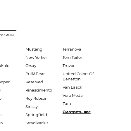
газины
Mustang
Terranova
e
New Yorker
Tom Tailor
kkolo
Orsay
Truvor
Pull&Bear
United Colors Of
Benetton
ooper
Reserved
Van Laack
x
Rinascimento
Vero Moda
o
Roy Robson
Zara
Sinsay
Смотреть все
o
Springfield
an
Stradivarius