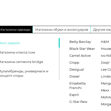
Магазины одежды
Магазины обуви и аксессуаров
Другие ма
Betty Barclay
H&M
Масс-маркет
Black Star Wear
Hous
агазины класса luxe
Camel Active
Ivo Ni
агазины сегмента bridge
Cropp
Joop!
Desigual
Lee C
ультибренды, универмаги и
онцепт-сторы
Diesel
Linde
Elisabetta
Mang
Franchi
Mexx
Esprit
Mohit
G-Star Raw
Morg