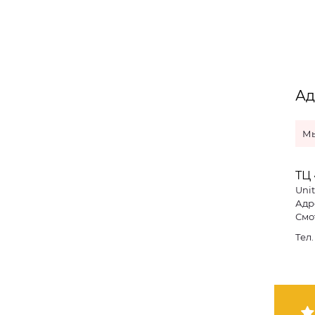
Ад
Мы
ТЦ
Unit
Адре
Смо
Тел