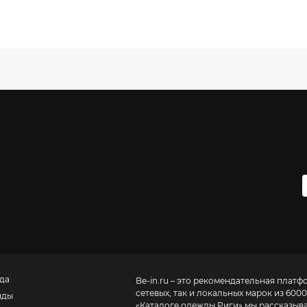
да
Be-in.ru – это рекомендательная платф
сетевых, так и локальных марок из 6000
нды
«
Каталоге одежды Риги
» мы рассказыв