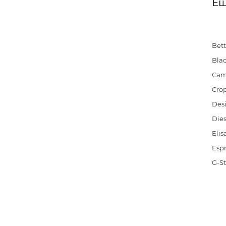
Ещ
Bett
Blac
Cam
Cro
Des
Dies
Elis
Espr
G-S