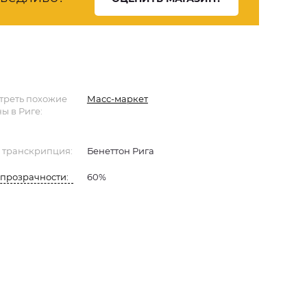
треть похожие
Масс-маркет
ы в Риге:
 транскрипция:
Бенеттон Рига
прозрачности:
60%