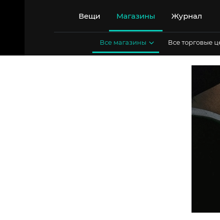
Перейти
к
Вещи
Магазины
Журнал
содержимому
Все магазины
Все торговые 