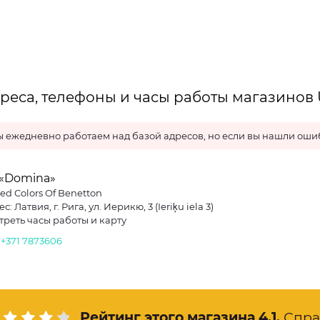
реса, телефоны и часы работы магазинов U
 ежедневно работаем над базой адресов, но если вы нашли ошиб
 «Domina»
ed Colors Of Benetton
с: Латвия, г. Рига, ул. Иерикю, 3 (Ieriķu iela 3)
треть часы работы и карту
.
+371 7873606
Рейтинг этого магазина
4.1
.
Спра