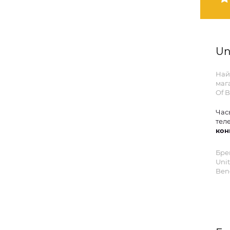
Un
Най
маг
Of B
Час
тел
кон
Бре
Unit
Ben