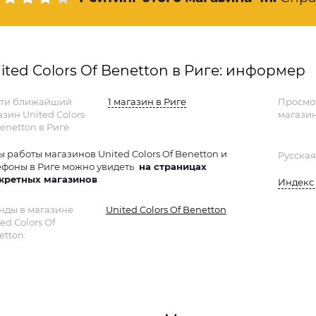
ited Colors Of Benetton в Риге: информер
ти ближайший
1 магазин в Риге
Просмо
азин United Colors
магазин
enetton в Риге
ы работы магазинов United Colors Of Benetton и
Русская
ефоны в Риге можно увидеть
на страницах
кретных магазинов
Индекс 
нды в магазине
United Colors Of Benetton
ed Colors Of
etton: