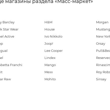
е магазины раздела «Масс-маркет»
y Barclay
H&M
Morgan
k Star Wear
House
Mustan
el Active
Ivo Nikkolo
New Yor
pp
Joop!
Orsay
igual
Lee Cooper
Pull&Be
el
Lindex
Reserve
abetta Franchi
Mango
Rinasci
it
Mexx
Roy Rob
tar Raw
Mohito
Sinsay