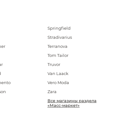
Springfield
g
Stradivarius
ker
Terranova
Tom Tailor
ar
Truvor
d
Van Laack
mento
Vero Moda
son
Zara
Все магазины раздела
«Масс-маркет»