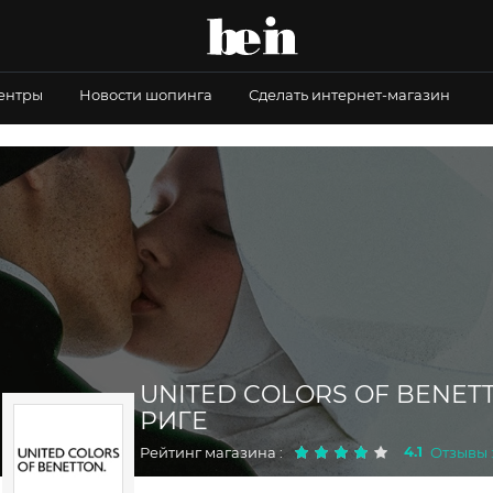
центры
Новости шопинга
Сделать интернет-магазин
UNITED COLORS OF BENET
РИГЕ
4.1
Рейтинг магазина :
Отзывы :