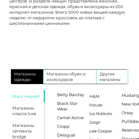
центров. В разделе «Вещи» представлена женская,
мужская и детская одежда, обувь и аксессуары из 200
интернет-магазинов. Всего 5000 новых вещей каждую
неделю: от недорогих кроссовок до платьев с
шестизначными ценниками.
Магазины
Магазины обуви и
Другие
одежды
аксессуаров
магазины
Betty Barclay
Mustan
Масс-маркет
H&M
Black Star
New Yor
House
Магазины
Wear
Orsay
класса luxe
Ivo Nikkolo
Camel Active
Pull&Be
Joop!
Магазины
Cropp
Reserve
сегмента
Lee Cooper
Desigual
bridge
Rinasci