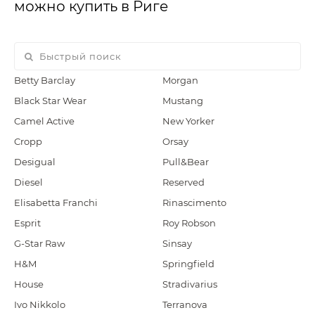
можно купить в Риге
Betty Barclay
Morgan
Black Star Wear
Mustang
Camel Active
New Yorker
Cropp
Orsay
Desigual
Pull&Bear
Diesel
Reserved
Elisabetta Franchi
Rinascimento
Esprit
Roy Robson
G-Star Raw
Sinsay
H&M
Springfield
House
Stradivarius
Ivo Nikkolo
Terranova