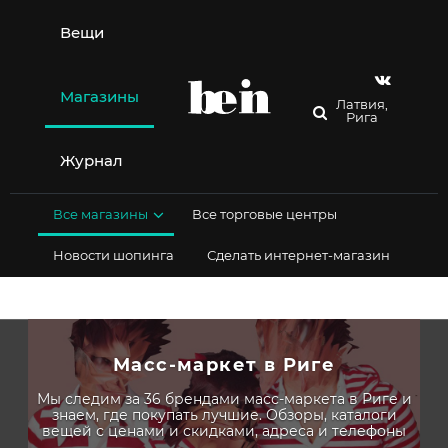
Перейти
к
Вещи
содержимому
Магазины
Латвия,
Рига
Журнал
Все магазины
Все торговые центры
Новости шопинга
Сделать интернет-магазин
Масс-маркет в Риге
Мы следим за 36 брендами масс-маркета в Риге и
знаем, где покупать лучшие. Обзоры, каталоги
вещей с ценами и скидками, адреса и телефоны