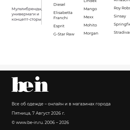
Lindex
Diesel
Roy Rob
Мультибренды,
Mango
Elisabetta
универмаги и
Sinsay
Mexx
Franchi
концепт-сторы
Springfi
Mohito
Esprit
Stradiva
Morgan
G-Star Raw
Все об одежде – онлайн и в магазинах города
Пятница, 7 Август 2026 г.
© www.be-in.ru. 2006 – 2026