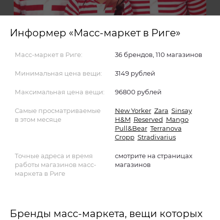
Информер «Масс-маркет в Риге»
Масс-маркет в Риге:
36 брендов, 110 магазинов
Минимальная цена вещи:
3149 рублей
Максимальная цена вещи:
96800 рублей
Самые просматриваемые
New Yorker
Zara
Sinsay
в этом месяце
H&M
Reserved
Mango
Pull&Bear
Terranova
Cropp
Stradivarius
Точные адреса и время
смотрите на страницах
работы магазинов масс-
магазинов
маркета в Риге
Бренды масс-маркета, вещи которых