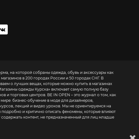
орма, на которой собраны одежда, обувь и аксессуары как
 магазинов в 200 городах России и 50 городах СНГ. В
ываем о лучших вещах, которые можно купить в магазинах
Магазины одежды Курска
» включает самую полную базу
. BE IN OPEN – это журнал о том, как
 мире:
бизнес-обучение в моде для дизайнеров,
курсов, лекций и видео уроков
. Мы не ориентируемся на
 подробно и критично описать феномены, которые влияют
т содержать контент, не предназначенный для лиц младше