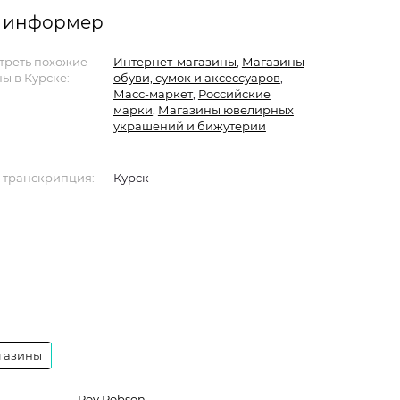
е: информер
треть похожие
Интернет-магазины
,
Магазины
ы в Курске:
обуви, сумок и аксессуаров
,
Масс-маркет
,
Российские
марки
,
Магазины ювелирных
украшений и бижутерии
 транскрипция:
Курск
газины
Roy Robson