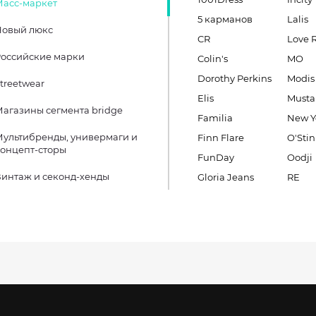
Масс-маркет
5 карманов
Lalis
Новый люкс
CR
Love 
оссийские марки
Colin's
MO
Dorothy Perkins
Modis
treetwear
Elis
Must
агазины сегмента bridge
Familia
New Y
ультибренды, универмаги и
Finn Flare
O'Stin
онцепт-сторы
FunDay
Oodji
интаж и секонд-хенды
Gloria Jeans
RE