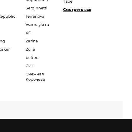
Твое
Serginnetti
Смотреть все
Republic
Terranova
Vsemayki.ru
XC
ang
Zarina
orker
Zolla
befree
СИН
Снежная
Королева