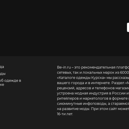
да
Be-in.ru – это рекомендательная платф
сетевых, так и локальных марок из 6000
нды
«
Каталоге одежды Курска
» мы рассказ
об одежде в
вашего города и в интернете. Раздел «
ке
рецензий, адресов и телефонов магазинов и торговых центров
устроена модная индустрия в России и
ритейлеров и маркетологов в формате 
сиюминутные инфоповоды, а стараемся
на развитие моды. При этом сайт може
16-ти лет.