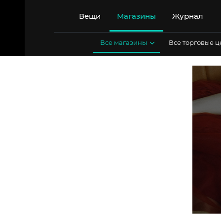
Перейти
к
Вещи
Магазины
Журнал
содержимому
Все магазины
Все торговые 