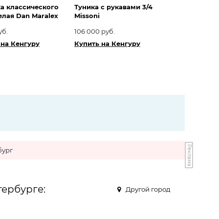
а классического
Туника с рукавами 3/4
елая Dan Maralex
Missoni
уб.
106 000 руб.
 на Кенгуру
Купить на Кенгуру
Реклама
бург
тербурге:
Другой город