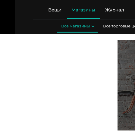
Перейти
к
Вещи
Магазины
Журнал
содержимому
Все магазины
Все торговые 