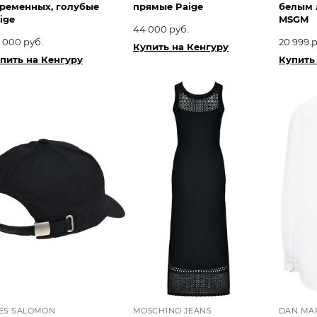
ременных, голубые
прямые Paige
белым 
ige
MSGM
44 000 руб.
 000 руб.
20 999 р
Купить на Кенгуру
пить на Кенгуру
Купить
ES SALOMON
MO5CH1NO JEANS
DAN MA