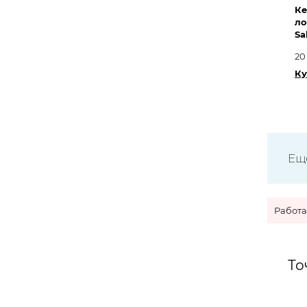
Ке
ло
Sa
20
Ку
Ещ
Работ
То