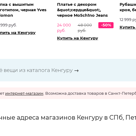
пка с вышитым
Платье с декором
Рубашк
готипом, черная Yves
&quot;сердце&quot;,
кроя, б
lomon
черное Mo5ch1no Jeans
12 999 р
 999 руб.
24 000
48 000
-50%
Купить
руб.
руб.
пить на Кенгуру
Купить на Кенгуру
ё вещи из каталога Кенгуру →
ает
интернет-магазин
. Возможна доставка товаров в Санкт-Петер
чные адреса магазинов Кенгуру в СПб, Пе