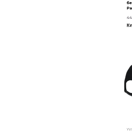
бе
Pa
44
Ку
YV