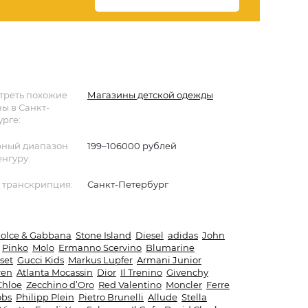
треть похожие
Магазины детской одежды
ы в Санкт-
рге:
ный диапазон
199–106000 рублей
енгуру:
 транскрипция:
Санкт-Петербург
olce & Gabbana
Stone Island
Diesel
adidas
John
Pinko
Molo
Ermanno Scervino
Blumarine
set
Gucci Kids
Markus Lupfer
Armani Junior
ren
Atlanta Mocassin
Dior
Il Trenino
Givenchy
Chloe
Zecchino d’Oro
Red Valentino
Moncler
Ferre
obs
Philipp Plein
Pietro Brunelli
Allude
Stella