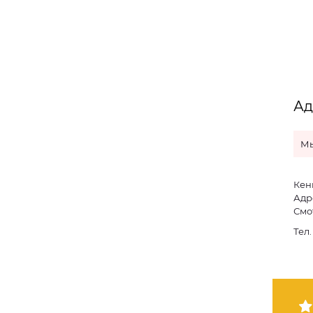
Ад
Мы
Кен
Адре
Смо
Тел