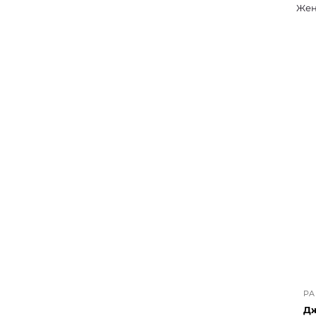
Жен
PA
Дж