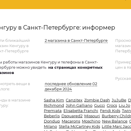
нгуру в Санкт-Петербурге: информер
ти ближайший
2 магазина в Санкт-Петербурге
Просмо
азин Кенгуру в
магазин
кт-Петербурге
Петербу
ы работы магазинов Кенгуру и телефоны в Санкт-
Пример
ербурге можно увидеть
на страницах конкретных
цен в К
азинов
Русская
мотреть вещи в
последнее обновление 02
логе:
декабря 2024
нды в магазине
Sasha Kim
Canzitex
Zombie Dash
JuJuBe
D
гуру:
Richmond
John Galliano
Gucci
Crocs
Liu Jo
Premiata
Elisabetta Franchi
Fendi Kids
Twin
Beberlis
Dsquared2
Missouri
Burberry Child
Dondup
Macarons
Moschino
New Balance
Milano
Stella McCartney Kids
Little Marc Jac