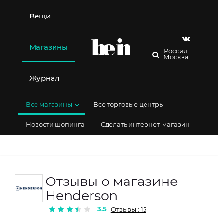
Перейти
к
Вещи
содержимому
Магазины
Россия,
Москва
Журнал
Все магазины
Все торговые центры
Новости шопинга
Сделать интернет-магазин
Отзывы о магазине
Henderson
3.5
Отзывы : 15