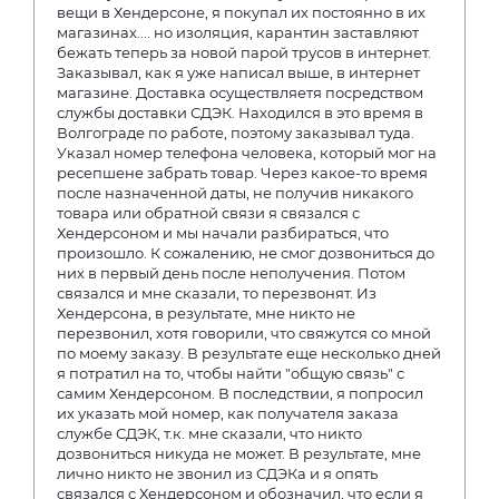
вещи в Хендерсоне, я покупал их постоянно в их
магазинах.... но изоляция, карантин заставляют
бежать теперь за новой парой трусов в интернет.
Заказывал, как я уже написал выше, в интернет
магазине. Доставка осуществляетя посредством
службы доставки СДЭК. Находился в это время в
Волгограде по работе, поэтому заказывал туда.
Указал номер телефона человека, который мог на
ресепшене забрать товар. Через какое-то время
после назначенной даты, не получив никакого
товара или обратной связи я связался с
Хендерсоном и мы начали разбираться, что
произошло. К сожалению, не смог дозвониться до
них в первый день после неполучения. Потом
связался и мне сказали, то перезвонят. Из
Хендерсона, в результате, мне никто не
перезвонил, хотя говорили, что свяжутся со мной
по моему заказу. В результате еще несколько дней
я потратил на то, чтобы найти "общую связь" с
самим Хендерсоном. В последствии, я попросил
их указать мой номер, как получателя заказа
службе СДЭК, т.к. мне сказали, что никто
дозвониться никуда не может. В результате, мне
лично никто не звонил из СДЭКа и я опять
связался с Хендерсоном и обозначил, что если я