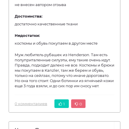
не внесен автором отзыва
Достоинства:
достаточно качественные ткани
Недостатки:
костюмы и обувь покупаем в другом месте
Муж любитель рубашек из Henderson. Там есть
полуприталенные силуэты, ему такие очень идут.
Правда, подходит далеко не все. Костюмы и брюки
мы покупаем в Kanzler, там же берем и обувь,
только на сейлзах, потому что иначе дороговато.
Но она того стоит. Одни ботинки из ягнячьей кожи
еще 3 года взяли, и до сих пор им сносу нет.
0 комментариев
1
0