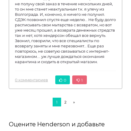
не получу свой заказ в течение нескольких дней,
то он мне станет неактуальным т.к. я улечу из
Волгограда. И, конечно, я ничего не получил.
СДЭК позвонил спустя еще неделю... Не буду долго
расписывать свои мытарства с возвратом, но вот
уже месяц прошел, а возврата денежных стредств
так и нет, хотя хендерсон обещал все вернуть.
Звонил, говорили, что все специалисты по
возврату заняты и мне перезвонят... Еще раз
повторюсь, не советую связываться с интернет-
магазином.... уж лучше дождаться окончания
карантина и сходить в открытый магазин.
0 комментариев
0
1
1
2
»
Оцените Henderson и добавьте