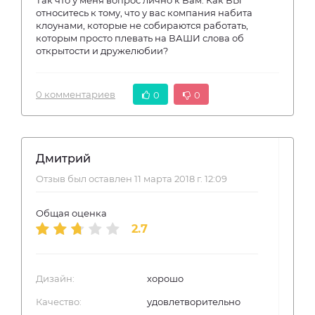
Так что у меня вопрос лично к Вам. Как ВЫ
относитесь к тому, что у вас компания набита
клоунами, которые не собираются работать,
которым просто плевать на ВАШИ слова об
открытости и дружелюбии?
0 комментариев
0
0
Дмитрий
Отзыв был оставлен 11 марта 2018 г. 12:09
Общая оценка
2.7
Дизайн:
хорошо
Качество:
удовлетворительно