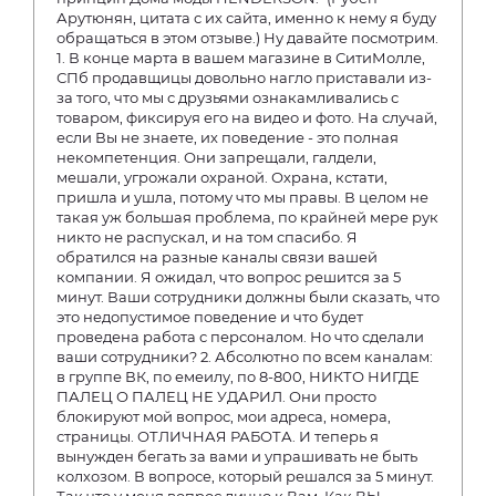
Арутюнян, цитата с их сайта, именно к нему я буду
обращаться в этом отзыве.) Ну давайте посмотрим.
1. В конце марта в вашем магазине в СитиМолле,
СПб продавщицы довольно нагло приставали из-
за того, что мы с друзьями ознакамливались с
товаром, фиксируя его на видео и фото. На случай,
если Вы не знаете, их поведение - это полная
некомпетенция. Они запрещали, галдели,
мешали, угрожали охраной. Охрана, кстати,
пришла и ушла, потому что мы правы. В целом не
такая уж большая проблема, по крайней мере рук
никто не распускал, и на том спасибо. Я
обратился на разные каналы связи вашей
компании. Я ожидал, что вопрос решится за 5
минут. Ваши сотрудники должны были сказать, что
это недопустимое поведение и что будет
проведена работа с персоналом. Но что сделали
ваши сотрудники? 2. Абсолютно по всем каналам:
в группе ВК, по емеилу, по 8-800, НИКТО НИГДЕ
ПАЛЕЦ О ПАЛЕЦ НЕ УДАРИЛ. Они просто
блокируют мой вопрос, мои адреса, номера,
страницы. ОТЛИЧНАЯ РАБОТА. И теперь я
вынужден бегать за вами и упрашивать не быть
колхозом. В вопросе, который решался за 5 минут.