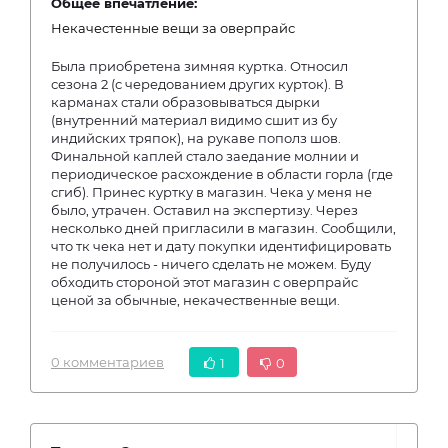
Общее впечатление:
Некачестенные вещи за оверпрайс
Была приобретена зимняя куртка. Относил
сезона 2 (с чередованием других курток). В
карманах стали образовываться дырки
(внутренний материал видимо сшит из бу
индийских тряпок), на рукаве пополз шов.
Финальной каплей стало заедание молнии и
периодическое расхождение в области горла (где
сгиб). Принес куртку в магазин. Чека у меня не
было, утрачен. Оставил на экспертизу. Через
несколько дней пригласили в магазин. Сообщили,
что тк чека нет и дату покупки идентифицировать
не получилось - ничего сделать не можем. Буду
обходить стороной этот магазин с оверпрайс
ценой за обычные, некачественные вещи.
0 комментариев
1
0