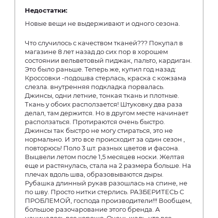
Недостатки:
Новые вещи не выдерживают и одного сезона.
Что случилось с качеством тканей??? Покупал в
магазине 8 лет назад до сих пор в хорошем
состоянии вельветовый пиджак, пальто, кардиган.
Это было раньше. Теперь же, купил год назад:
Кроссовки -подошва стерлась, краска с кожзама
слезла. внутренняя подкладка порвалась.
Джинсы, одни летние, тонкая ткань и плотные.
Ткань у обоих расползается! Штуковку два раза
делал, там держится. Но в другом месте начинает
расползаться. Протираются очень быстро.
Джинсы так быстро не могу стираться, это не
нормально. И это все происходит за один сезон ,
повторюсь! Поло 3 шт. разных цветов и фасона.
Выцвели летом после 1,5 месяцев носки. Желтая
еще и растянулась, стала на 2 размера больше. На
плечах вдоль шва, образовываются дыры.
Рубашка длинный рукав разошлась на спине, не
по шву. Просто нитки стерлись. РАЗБЕРИТЕСЬ С
ПРОБЛЕМОЙ, господа производители!!! Вообщем,
большое разочарование этого бренда. А