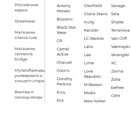
Российские
Antony
Glenfield
Savage
марки
Morato
Gloria Jeans
Sela
Bizzarro
Streetwear
Incity
Shatte
Black Star
Kanzler
Terranova
Магазины
Wear
класса luxe
LC Waikiki
Van Cliff
CR
Lalis
Vsemayki.
Магазины
Camel
сегмента
Active
Lee
Wrangler
bridge
Charuel
Lime
XC
Мультибренды,
Colin's
Love
Zarina
универмаги и
Republic
Dorothy
Zolla
концепт-сторы
Perkins
M.Reason
befree
Винтаж и
Ecru
Modis
СИН
секонд-хенды
Elis
New Yorker