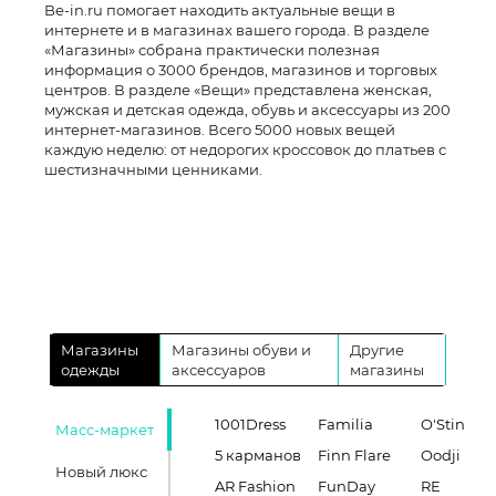
Be-in.ru помогает находить актуальные вещи в
интернете и в магазинах вашего города. В разделе
«Магазины» собрана практически полезная
информация о 3000 брендов, магазинов и торговых
центров. В разделе «Вещи» представлена женская,
мужская и детская одежда, обувь и аксессуары из 200
интернет-магазинов. Всего 5000 новых вещей
каждую неделю: от недорогих кроссовок до платьев с
шестизначными ценниками.
Магазины
Магазины обуви и
Другие
одежды
аксессуаров
магазины
1001Dress
Familia
O'Stin
Масс-маркет
5 карманов
Finn Flare
Oodji
Новый люкс
AR Fashion
FunDay
RE