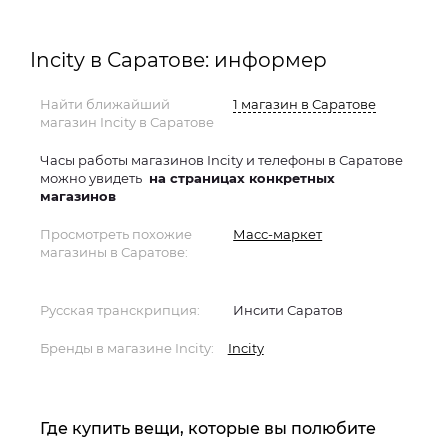
Incity в Саратове: информер
Найти ближайший
1 магазин в Саратове
магазин Incity в Саратове
Часы работы магазинов Incity и телефоны в Саратове
можно увидеть
на страницах конкретных
магазинов
Просмотреть похожие
Масс-маркет
магазины в Саратове:
Русская транскрипция:
Инсити Саратов
Бренды в магазине Incity:
Incity
Где купить вещи, которые вы полюбите