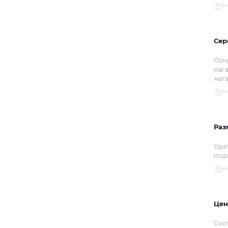
Сер
Пон
мага
маг
Раз
Уда
под
Цен
Соот