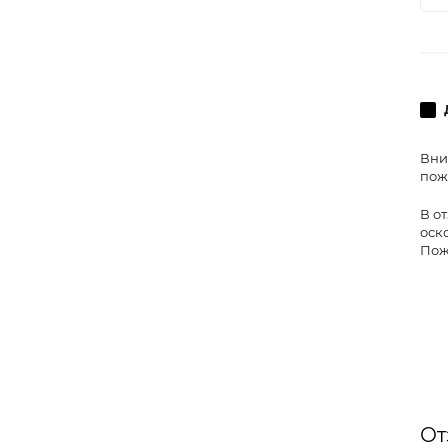
Вни
пож
В о
оск
Пож
От