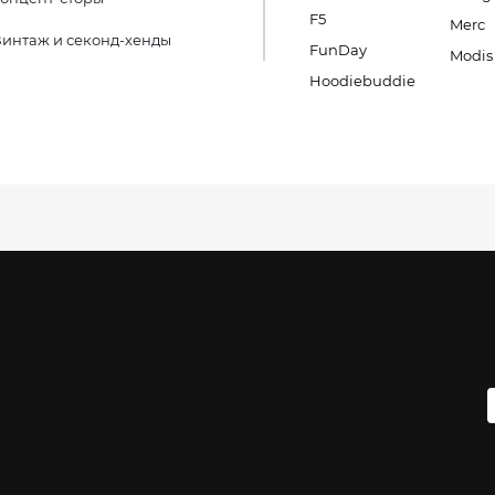
F5
Merc
интаж и секонд-хенды
FunDay
Modis
Hoodiebuddie