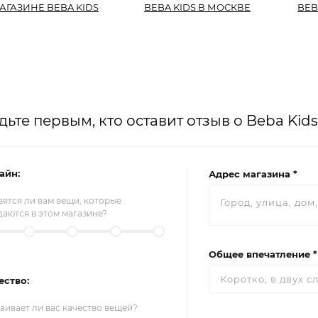
АГАЗИНЕ BEBA KIDS
BEBA KIDS В МОСКВЕ
BEB
дьте первым, кто оставит отзыв о Beba Kids
айн:
Адрес магазина *
ятся ли вам вещи, которые
аются в этом магазине?
Общее впечатление *
ество:
аивает ли вас качество вещей?