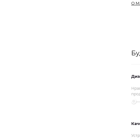
О М
Бу
Диз
Нрав
прод
Кач
Устр