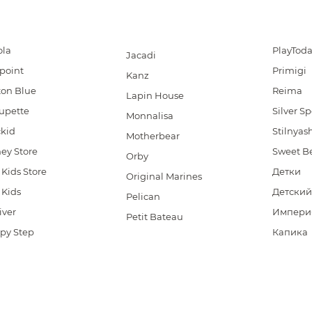
ola
PlayTod
Jacadi
point
Primigi
Kanz
ton Blue
Reima
Lapin House
upette
Silver S
Monnalisa
ckid
Stilnyas
Motherbear
ey Store
Sweet Be
Orby
 Kids Store
Детки
Original Marines
 Kids
Детский
Pelican
iver
Империя
Petit Bateau
py Step
Капика