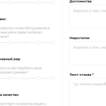
Достоинства
вис:
равилось ли вам обслуживание в
зине и/или сервис интернет-
азина?
Недостатки
мерный ряд:
лось ли вам подобрать вещи
ходящего размера?
Текст отзыва *
а-качество:
ветствует ли качество вещей и