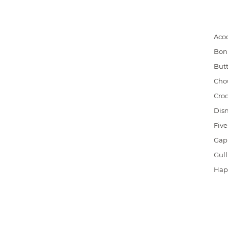
Aco
Bon
But
Cho
Cro
Disn
Five
Gap
Gull
Hap