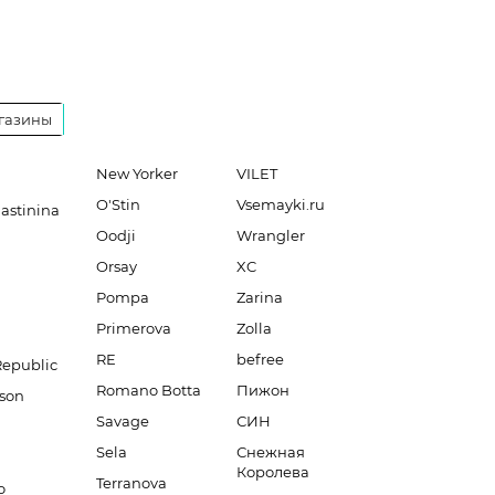
газины
New Yorker
VILET
O'Stin
Vsemayki.ru
lastinina
Oodji
Wrangler
Orsay
XC
Pompa
Zarina
Primerova
Zolla
RE
befree
Republic
Romano Botta
Пижон
son
Savage
СИН
Sela
Снежная
Королева
Terranova
o