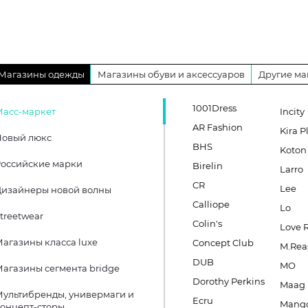
Магазины одежды
Магазины обуви и аксессуаров
Другие ма
1001Dress
Масс-маркет
Incity
AR Fashion
Kira P
Новый люкс
BHS
Koton
оссийские марки
Birelin
Larro
CR
Lee
Дизайнеры новой волны
Calliope
Lo
treetwear
Colin's
Love 
агазины класса luxe
Concept Club
M.Rea
DUB
MO
агазины сегмента bridge
Dorothy Perkins
Maag
ультибренды, универмаги и
Ecru
Mang
онцепт-сторы