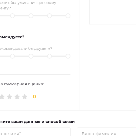
вень обслуживания ценовому
менту?
омендуете?
екомендовали бы друзьям?
а суммарная оценка:
0
жите ваши данные и способ связи