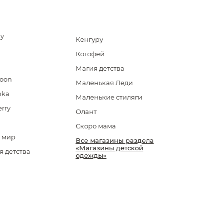
ay
Кенгуру
Котофей
Магия детства
poon
Маленькая Леди
hka
Маленькие стиляги
rry
Олант
Скоро мама
 мир
Все магазины раздела
«Магазины детской
 детства
одежды»