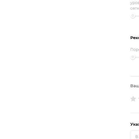
уро
сег
Рек
Пор
Ваш
Ука