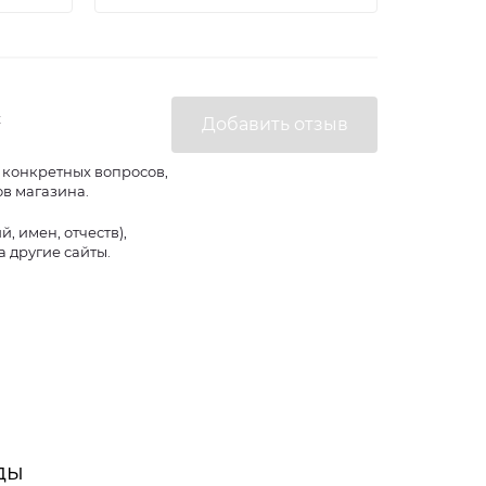
х
 конкретных вопросов,
ов магазина.
 имен, отчеств),
 другие сайты.
ды