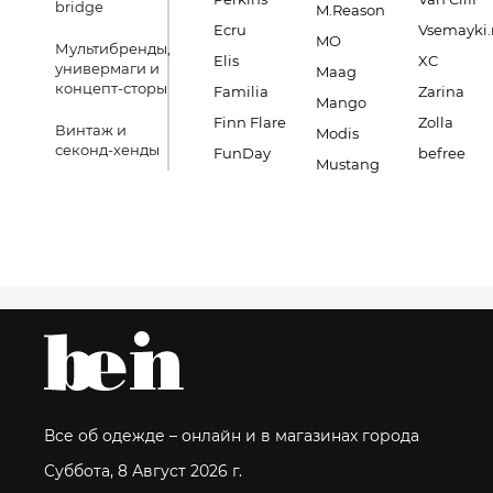
bridge
M.Reason
Ecru
Vsemayki.
MO
Мультибренды,
Elis
XC
универмаги и
Maag
концепт-сторы
Familia
Zarina
Mango
Finn Flare
Zolla
Винтаж и
Modis
секонд-хенды
FunDay
befree
Mustang
Все об одежде – онлайн и в магазинах города
Суббота, 8 Август 2026 г.