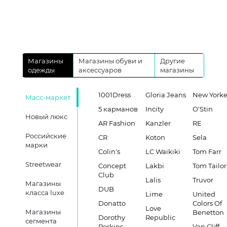
Магазины
Магазины обуви и
Другие
одежды
аксессуаров
магазины
1001Dress
Gloria Jeans
New Yorke
Масс-маркет
5 карманов
Incity
O'Stin
Новый люкс
AR Fashion
Kanzler
RE
Российские
CR
Koton
Sela
марки
Colin's
LC Waikiki
Tom Farr
Streetwear
Concept
Lakbi
Tom Tailor
Club
Lalis
Truvor
Магазины
DUB
класса luxe
Lime
United
Donatto
Colors Of
Love
Магазины
Benetton
Dorothy
Republic
сегмента
Perkins
Van Cliff