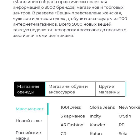
«Магазины» собрана практически полезная
информация о 3000 брендов, магазинов и торговых
центров. В разделе «Вещи» представлена женская,
мужская и детская одежда, обувь и аксессуары из 200
интернет-магазинов. Всего 5000 новых вещей
каждую неделю: от недорогих кроссовок до платьев с
шестизначными ценниками.
Магазины
Магазины обуви и
Другие
одежды
аксессуаров
магазины
1001Dress
Gloria Jeans
New Yorke
Масс-маркет
5 карманов
Incity
O'Stin
Новый люкс
AR Fashion
Kanzler
RE
Российские
CR
Koton
Sela
марки