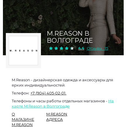
M.REASON В
ВОЛГОГРАДЕ
4.4
Отзывы : 15
M.Reason - дизайнерская одежда и аксессуары для
ярких индивидуальностей.
Телефон:
+7 (904) 405-02-01.
Телефоны и часы работы отдельных магазинов -
На
карте M.Reason в Волгограде
О
M.REASON
МАГАЗИНЕ
АДРЕСА
M.REASON