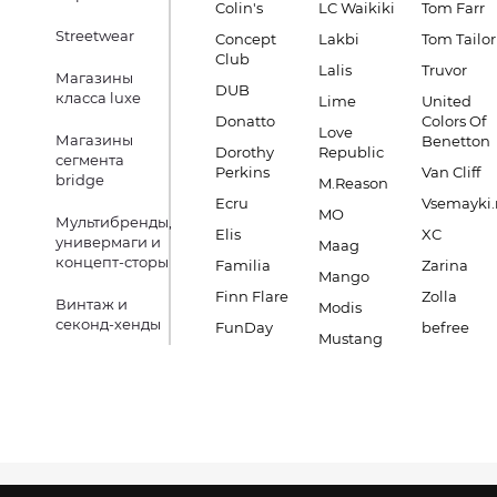
Colin's
LC Waikiki
Tom Farr
Streetwear
Concept
Lakbi
Tom Tailor
Club
Lalis
Truvor
Магазины
DUB
класса luxe
Lime
United
Donatto
Colors Of
Love
Магазины
Benetton
Dorothy
Republic
сегмента
Perkins
Van Cliff
bridge
M.Reason
Ecru
Vsemayki.
MO
Мультибренды,
Elis
XC
универмаги и
Maag
концепт-сторы
Familia
Zarina
Mango
Finn Flare
Zolla
Винтаж и
Modis
секонд-хенды
FunDay
befree
Mustang