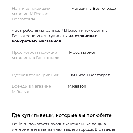
Найти ближайший
1 магазин в Волгограде
магазин M.Reason в
Волгограде
Часы работы магазинов M.Reason и телефоны в
Волгограде можно увидеть
на страницах
конкретных магазинов
Просмотреть похожие
Масс-маркет
магазины в Волгограде:
Русская транскрипция:
Эм Ризон Волгоград
Бренды в магазине
M.Reason
M.Reason:
Где купить вещи, которые вы полюбите
Be-in.ru помогает находить актуальные вещи в
интернете и в магазинах вашего города. В разделе