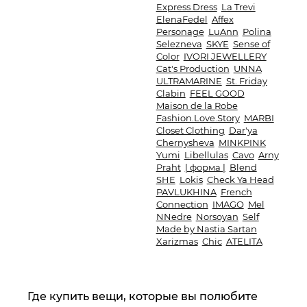
Express Dress
La Trevi
ElenaFedel
Affex
Personage
LuAnn
Polina
Selezneva
SKYE
Sense of
Color
IVORI JEWELLERY
Cat's Production
UNNA
ULTRAMARINE
St. Friday
Clabin
FEEL GOOD
Maison de la Robe
Fashion.Love.Story
MARBI
Closet Clothing
Dar'ya
Chernysheva
MINKPINK
Yumi
Libellulas
Cavo
Arny
Praht
| форма |
Blend
SHE
Lokis
Check Ya Head
PAVLUKHINA
French
Connection
IMAGO
Mel
NNedre
Norsoyan
Self
Made by Nastia Sartan
Xarizmas
Chic
ATELITA
Где купить вещи, которые вы полюбите