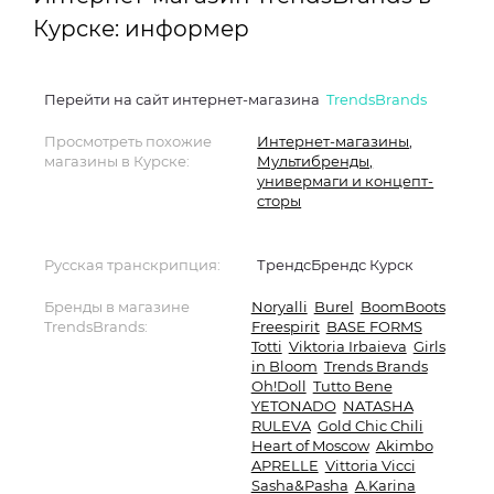
Курске: информер
Перейти на сайт интернет-магазина
TrendsBrands
Просмотреть похожие
Интернет-магазины
,
магазины в Курске:
Мультибренды,
универмаги и концепт-
сторы
Русская транскрипция:
ТрендсБрендс Курск
Бренды в магазине
Noryalli
Burel
BoomBoots
TrendsBrands:
Freespirit
BASE FORMS
Totti
Viktoria Irbaieva
Girls
in Bloom
Trends Brands
Oh!Doll
Tutto Bene
YETONADO
NATASHA
RULEVA
Gold Chic Chili
Heart of Moscow
Akimbo
APRELLE
Vittoria Vicci
Sasha&Pasha
A.Karina