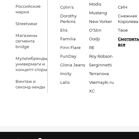
Modis
Российские
Colin's
СИН
марки
Mustang
Dorothy
Снежная
Perkins
New Yorker
Королева
Streetwear
Elis
O'Stin
Твое
Магазины
Familia
Oodji
Смотреть
сегмента
все
bridge
Finn Flare
RE
FunDay
Roy Robson
Мультибренды,
универмаги и
Gloria Jeans
Serginnetti
концепт-сторы
Incity
Terranova
Винтаж и
Lalis
Vsemayki.ru
секонд-хенды
XC