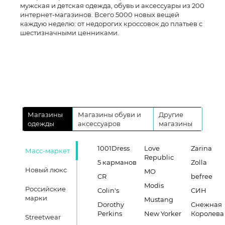
мужская и детская одежда, обувь и аксессуары из 200
интернет-магазинов. Всего 5000 новых вещей
каждую неделю: от недорогих кроссовок до платьев с
шестизначными ценниками.
Магазины
Магазины обуви и
Другие
одежды
аксессуаров
магазины
1001Dress
Love
Zarina
Масс-маркет
Republic
5 карманов
Zolla
Новый люкс
MO
CR
befree
Modis
Российские
Colin's
СИН
марки
Mustang
Dorothy
Снежная
Perkins
New Yorker
Королева
Streetwear