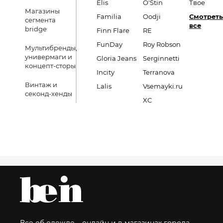
Elis
O'Stin
Твое
Магазины
Familia
Oodji
Смотреть
сегмента
все
bridge
Finn Flare
RE
FunDay
Roy Robson
Мультибренды,
универмаги и
Gloria Jeans
Serginnetti
концепт-сторы
Incity
Terranova
Винтаж и
Lalis
Vsemayki.ru
секонд-хенды
XC