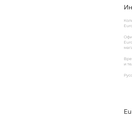
Ин
Кол
Euro
Офи
Eur
маг
Вре
и т
Рус
Eu