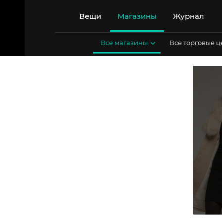
Перейти
к
Вещи
Магазины
Журнал
содержимому
Все магазины
Все торговые 