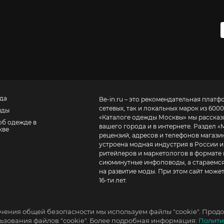
да
Be-in.ru – это рекомендательная платф
сетевых, так и локальных марок из 6000
нды
«
Каталоге одежды Москвы
» мы расска
об одежде в
вашего города и в интернете. Раздел «
кве
рецензий, адресов и телефонов магазинов и торговых центров
устроена модная индустрия в России и
ритейлеров и маркетологов в формате 
сиюминутные инфоповоды, а стараемся
на развитие моды. При этом сайт може
16-ти лет.
чения общей безопасности мы используем файлы "cookie". Продо
зования файлов "cookie". Более подробная информация:
Полити