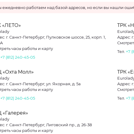
 ежедневно работаем над базой адресов, но если вы нашли ошиб
К «ЛЕТО»
ТРК «
olady
Eurolad
с: г. Санкт-Петербург, Пулковское шоссе, 25, корп. 1,
Адрес: г
 А
Смотрет
треть часы работы и карту
Тел.
+7 (
.
+7 (812) 240-45-05
Ц «Охта Молл»
ТРК «
olady
Eurolad
с: г. Санкт-Петербург, ул. Якорная, д. 5а
Адрес: г
треть часы работы и карту
Смотрет
.
+7 (812) 240-45-05
Тел.
+7 (
Ц «Галерея»
olady
с: г. Санкт-Петербург, Лиговский пр., д. 26-38
треть часы работы и карту