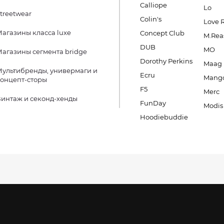
Calliope
Lo
treetwear
Colin's
Love 
агазины класса luxe
Concept Club
M.Rea
DUB
MO
агазины сегмента bridge
Dorothy Perkins
Maag
ультибренды, универмаги и
Ecru
Mang
онцепт-сторы
F5
Merc
интаж и секонд-хенды
FunDay
Modis
Hoodiebuddie