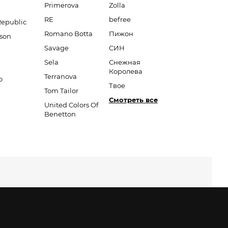
Primerova
Zolla
RE
befree
Republic
Romano Botta
Пижон
son
Savage
СИН
Sela
Снежная
Королева
Terranova
o
Твое
Tom Tailor
Смотреть все
United Colors Of
Benetton