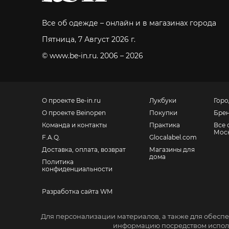
Все об одежде – онлайн и в магазинах города
Пятница, 7 Август 2026 г.
© www.be-in.ru. 2006 – 2026
О проекте Be-in.ru
Лукбуки
Горо
О проекте Beinopen
Покупки
Бре
Команда и контакты
Практика
Все 
Мос
F.A.Q.
Glocalabel.com
Доставка, оплата, возврат
Магазины для
дома
Политика
конфиденциальности
Разработка сайта WM
Санкт-Петербург, Невский пр., 139
Для персонализации материалов, а также для обеспе
Москва, Большой Ордынский пер., 4, стр. 2
информацию посредством исполь