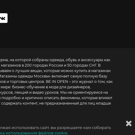
орма, на которой собраны одежда, обувь и аксессуары как
 магазинов в 200 городах России и 50 городах СНГ. В
зываем о лучших вещах, которые можно купить в магазинах
Магазины одежды Москвы
» включает самую полную базу
. BE IN OPEN – это журнал о том, как
 мире:
бизнес-обучение в моде для дизайнеров,
курсов, лекций и видео уроков
. Мы не ориентируемся на
 подробно и критично описать феномены, которые влияют
т содержать контент, не предназначенный для лиц младше
лжая использовать сайт, вы разрешаете нам собирать
ка использования файлов cookie.