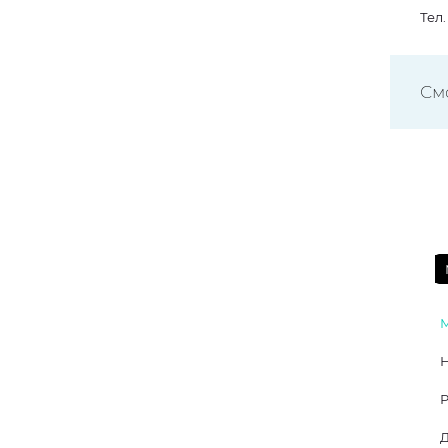
Тел
См
Р