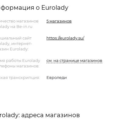
формация о Eurolady
ичество магазинов
5 магазинов
lady на Be-in.ru
циальный сайт
https://eurolady.su/
olady, интернет-
азин Eurolady:
мя работы Eurolady
см. на странице магазинов
елефоны магазинов:
ская транскрипция:
Евроледи
rolady: адреса магазинов