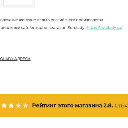
одежные женские пальто российского производства
Официальный сайт/интернет-магазин Eurolady :
https://eurolady.su/
OLADY АДРЕСА
Рейтинг этого магазина
2.8
.
Спр