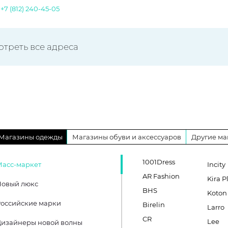
.
+7 (812) 240-45-05
отреть все адреса
Магазины одежды
Магазины обуви и аксессуаров
Другие ма
1001Dress
Масс-маркет
Incity
AR Fashion
Kira P
Новый люкс
BHS
Koton
оссийские марки
Birelin
Larro
CR
Lee
Дизайнеры новой волны