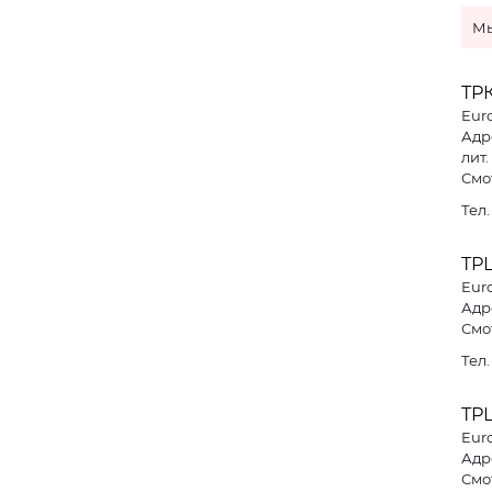
Мы
ТР
Eur
Адре
лит.
Смо
Тел
ТР
Eur
Адре
Смо
Тел
ТР
Eur
Адре
Смо