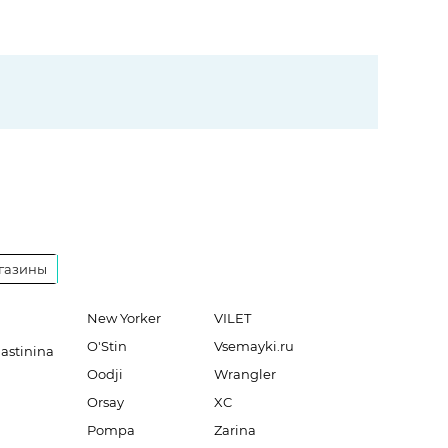
газины
New Yorker
VILET
O'Stin
Vsemayki.ru
lastinina
Oodji
Wrangler
Orsay
XC
Pompa
Zarina