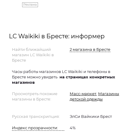
Реклама
LC Waikiki в Бресте: информер
Найти ближайший
2 магазина в Бресте
магазин LC Waikiki в
Бресте
Часы работы магазинов LC Waikiki и телефоны в
Бресте можно увидеть
на страницах конкретных
магазинов
Просмотреть похожие
Масс-маркет
,
Магазины
магазины в Бресте:
детской одежды
Русская транскрипция:
ЭлСи Вайкики Брест
Индекс прозрачности:
4%