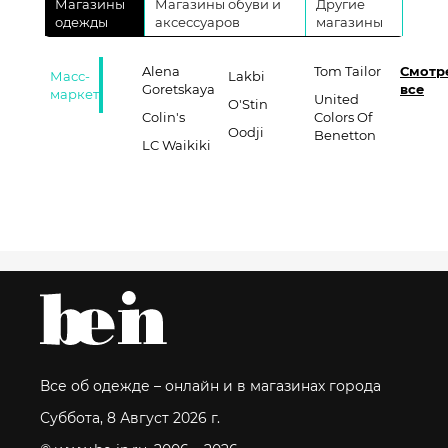
Магазины
Магазины обуви и
Другие
одежды
аксессуаров
магазины
Alena
Tom Tailor
Смотр
Масс-
Lakbi
Goretskaya
все
маркет
United
O'Stin
Colin's
Colors Of
Oodji
Benetton
LC Waikiki
Все об одежде – онлайн и в магазинах города
Суббота, 8 Август 2026 г.