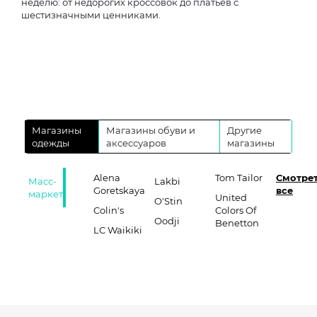
неделю: от недорогих кроссовок до платьев с
шестизначными ценниками.
Магазины
Магазины обуви и
Другие
одежды
аксессуаров
магазины
Alena
Tom Tailor
Смотре
Масс-
Lakbi
Goretskaya
все
маркет
United
O'Stin
Colin's
Colors Of
Oodji
Benetton
LC Waikiki