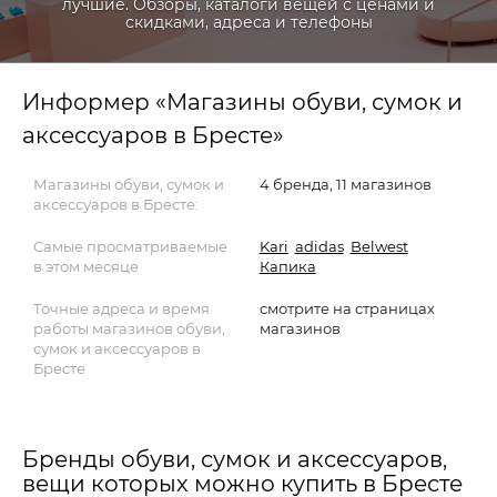
лучшие. Обзоры, каталоги вещей с ценами и
скидками, адреса и телефоны
Информер «Магазины обуви, сумок и
аксессуаров в Бресте»
Магазины обуви, сумок и
4 бренда, 11 магазинов
аксессуаров в Бресте:
Самые просматриваемые
Kari
adidas
Belwest
в этом месяце
Капика
Точные адреса и время
смотрите на страницах
работы магазинов обуви,
магазинов
сумок и аксессуаров в
Бресте
Бренды обуви, сумок и аксессуаров,
вещи которых можно купить в Бресте