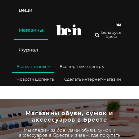
Перейти
к
Вещи
содержимому
Магазины
Беларусь,
Брест
Журнал
Все магазины
Все торговые центры
Новости шопинга
Сделать интернет-магазин
Магазины обуви, сумок и
аксессуаров в Бресте
Мы следим за брендами обуви, сумок и
аксессуаров в Бресте и знаем, где покупать