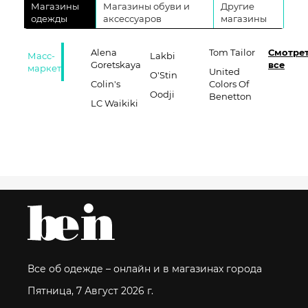
Магазины
Магазины обуви и
Другие
одежды
аксессуаров
магазины
Alena
Tom Tailor
Смотре
Масс-
Lakbi
Goretskaya
все
маркет
United
O'Stin
Colin's
Colors Of
Oodji
Benetton
LC Waikiki
Все об одежде – онлайн и в магазинах города
Пятница, 7 Август 2026 г.