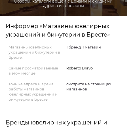
Обзоры, каталоги вещей с ценами и скидками,
адреса и телефоны
Информер «Магазины ювелирных
украшений и бижутерии в Бресте»
Магазины ювелирных
1 бренд, 1 магазин
украшений и бижутерии в
Бресте:
Самые просматриваемые
Roberto Bravo
в этом месяце
Точные адреса и время
смотрите на страницах
работы магазинов
магазинов
ювелирных украшений и
бижутерии в Бресте
Бренды ювелирных украшений и