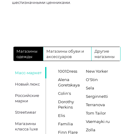
шестизначными ценниками.
Магазины
Магазины обуви и
Другие
одежды
аксессуаров
магазины
1001Dress
New Yorker
Масс-маркет
Alena
O'Stin
Новый люкс
Goretskaya
Sela
Colin's
Российские
Serginnetti
марки
Dorothy
Terranova
Perkins
Streetwear
Tom Tailor
Elis
Vsemayki.ru
Магазины
Familia
класса luxe
Zolla
Finn Flare