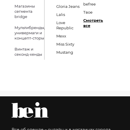
befree
Магазины
Gloria Jeans
сегмента
Твое
Lalis
bridge
Смотреть
Love
все
Мультибренды,
Republic
универмаги и
Mexx
концепт-сторы
Miss Sixty
Винтаж и
Mustang
секонд-хенды
Все об одежде – онлайн и в магазинах города