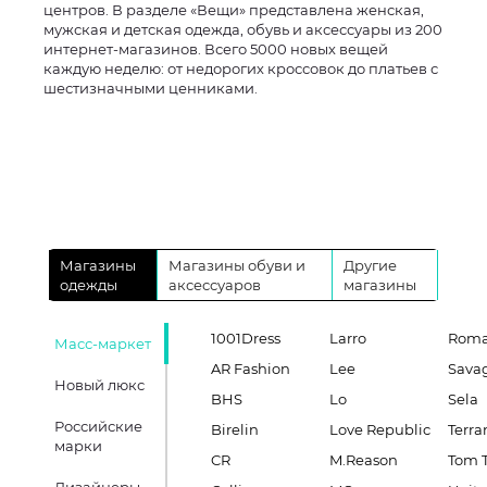
центров. В разделе «Вещи» представлена женская,
мужская и детская одежда, обувь и аксессуары из 200
интернет-магазинов. Всего 5000 новых вещей
каждую неделю: от недорогих кроссовок до платьев с
шестизначными ценниками.
Магазины
Магазины обуви и
Другие
одежды
аксессуаров
магазины
1001Dress
Larro
Roma
Масс-маркет
AR Fashion
Lee
Sava
Новый люкс
BHS
Lo
Sela
Российские
Birelin
Love Republic
Terra
марки
CR
M.Reason
Tom T