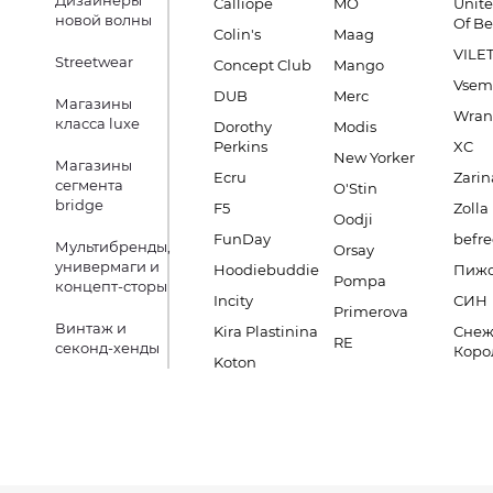
Дизайнеры
Calliope
MO
Unite
новой волны
Of B
Colin's
Maag
VILE
Streetwear
Concept Club
Mango
Vsem
DUB
Merc
Магазины
Wran
класса luxe
Dorothy
Modis
Perkins
XC
New Yorker
Магазины
Ecru
Zarin
сегмента
O'Stin
bridge
F5
Zolla
Oodji
FunDay
befre
Мультибренды,
Orsay
универмаги и
Hoodiebuddie
Пиж
Pompa
концепт-сторы
Incity
СИН
Primerova
Винтаж и
Kira Plastinina
Снеж
RE
секонд-хенды
Коро
Koton