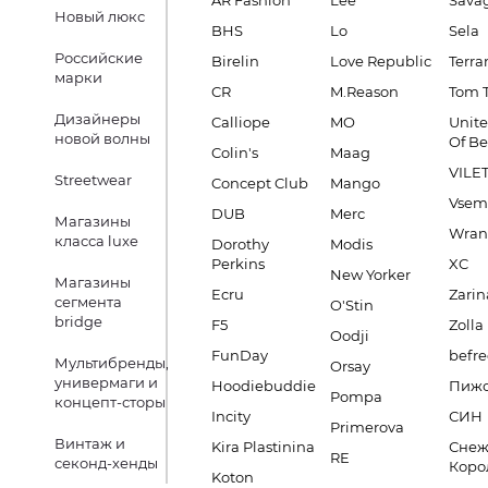
AR Fashion
Lee
Sava
Новый люкс
BHS
Lo
Sela
Российские
Birelin
Love Republic
Terra
марки
CR
M.Reason
Tom T
Дизайнеры
Calliope
MO
Unite
новой волны
Of B
Colin's
Maag
VILE
Streetwear
Concept Club
Mango
Vsem
DUB
Merc
Магазины
Wran
класса luxe
Dorothy
Modis
Perkins
XC
New Yorker
Магазины
Ecru
Zarin
сегмента
O'Stin
bridge
F5
Zolla
Oodji
FunDay
befre
Мультибренды,
Orsay
универмаги и
Hoodiebuddie
Пиж
Pompa
концепт-сторы
Incity
СИН
Primerova
Винтаж и
Kira Plastinina
Снеж
RE
секонд-хенды
Коро
Koton