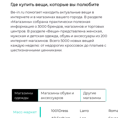
Где купить вещи, которые вы полюбите
Be-in.ru помогает находить актуальные вещи в
интернете и в магазинах вашего города. В разделе
«Магазины» собрана практически полезная
информация о 3000 брендов, магазинов и торговых
центров. В разделе «Вещи» представлена женская,
мужская и детская одежда, обувь и аксессуары из 200
интернет-магазинов. Всего 5000 новых вещей
каждую неделю: от недорогих кроссовок до платьев с
шестизначными ценниками.
Магазины
Магазины обуви и
Другие
одежды
аксессуаров
магазины
1001Dress
Larro
Roma
Масс-маркет