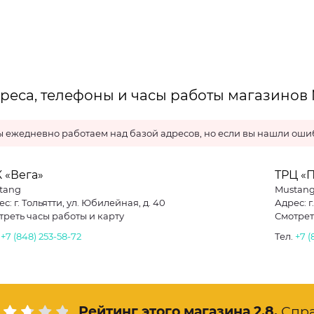
реса, телефоны и часы работы магазинов 
 ежедневно работаем над базой адресов, но если вы нашли ошиб
 «Вега»
ТРЦ «П
tang
Mustan
с: г. Тольятти, ул. Юбилейная, д. 40
Адрес: г
треть часы работы и карту
Смотрет
.
+7 (848) 253-58-72
Тел.
+7 (
Рейтинг этого магазина
2.8
.
Спр