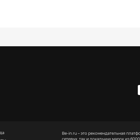
да
Be-in.ru – это рекомендательная платф
сетевых, так и локальных марок из 6000