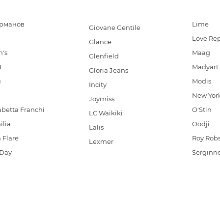
арманов
Lime
Giovane Gentile
Love Rep
Glance
n's
Maag
Glenfield
B
Madyart
Gloria Jeans
u
Modis
Incity
New Yor
Joymiss
abetta Franchi
O'Stin
LC Waikiki
ilia
Oodji
Lalis
 Flare
Roy Rob
Lexmer
Day
Serginne