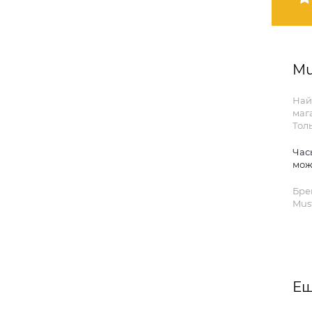
Mu
Най
маг
Тол
Час
мож
Бре
Mus
Ещ