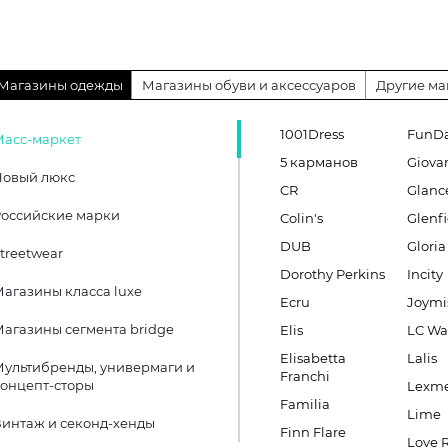
Магазины одежды
Магазины обуви и аксессуаров
Другие ма
1001Dress
FunD
Масс-маркет
5 карманов
Giova
Новый люкс
CR
Glanc
оссийские марки
Colin's
Glenfi
DUB
Gloria
treetwear
Dorothy Perkins
Incity
агазины класса luxe
Ecru
Joymi
агазины сегмента bridge
Elis
LC Wa
Elisabetta
Lalis
ультибренды, универмаги и
Franchi
онцепт-сторы
Lexm
Familia
Lime
интаж и секонд-хенды
Finn Flare
Love 