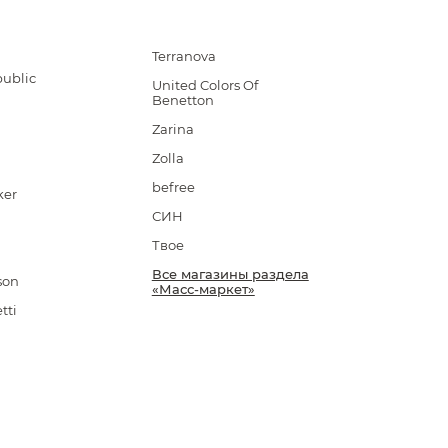
Terranova
ublic
United Colors Of
Benetton
Zarina
Zolla
befree
ker
СИН
Твое
Все магазины раздела
son
«Масс-маркет»
tti