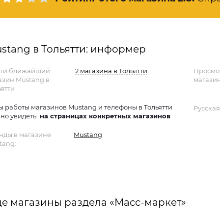
stang в Тольятти: информер
ти ближайший
2 магазина в Тольятти
Просмо
азин Mustang в
магазин
ьятти
ы работы магазинов Mustang и телефоны в Тольятти
Русская
но увидеть
на страницах конкретных магазинов
нды в магазине
Mustang
tang:
е магазины раздела «Масс-маркет»