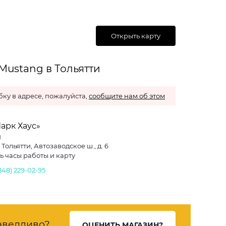
Открыть карту
Mustang в Тольятти
ку в адресе, пожалуйста,
сообщите нам об этом
арк Хаус»
g
. Тольятти, Автозаводское ш., д. 6
ь часы работы и карту
848) 229-02-95
аведливо?
ОЦЕНИТЬ МАГАЗИН?