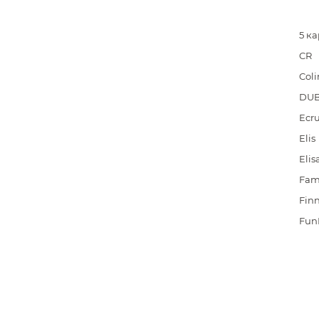
5 к
CR
Coli
DU
Ecr
Elis
Elis
Fam
Finn
Fun