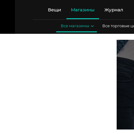
Перейти
к
Вещи
Магазины
Журнал
содержимому
Все магазины
Все торговые 