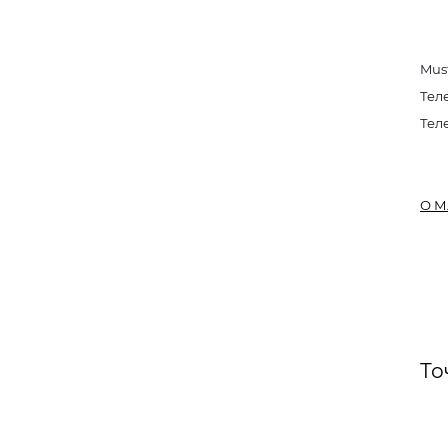
Mus
Тел
Тел
О М
То