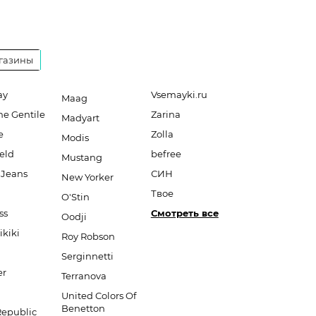
газины
ay
Vsemayki.ru
Maag
ne Gentile
Zarina
Madyart
e
Zolla
Modis
eld
befree
Mustang
 Jeans
СИН
New Yorker
Твое
O'Stin
ss
Смотреть все
Oodji
ikiki
Roy Robson
Serginnetti
er
Terranova
United Colors Of
Benetton
Republic