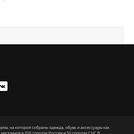
орма, на которой собраны одежда, обувь и аксессуары как
 магазинов в 200 городах России и 50 городах СНГ. В