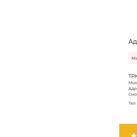
Ад
Мы
ТРК
Mus
Адре
Смо
Тел