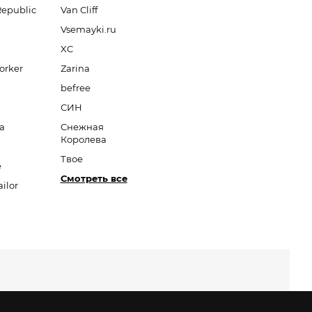
Republic
Van Cliff
Vsemayki.ru
XC
orker
Zarina
befree
СИН
a
Снежная
Королева
Твое
e
Смотреть все
ilor