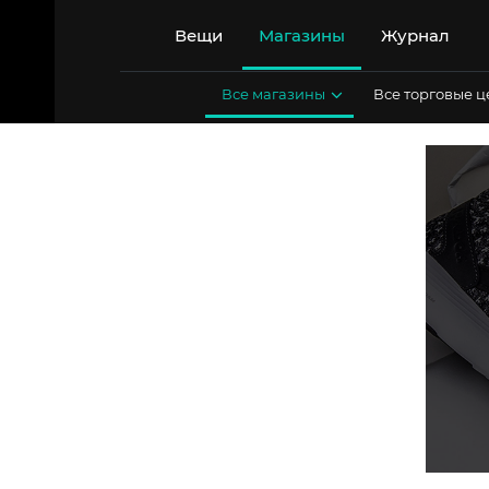
Перейти
к
Вещи
Магазины
Журнал
содержимому
Все магазины
Все торговые 