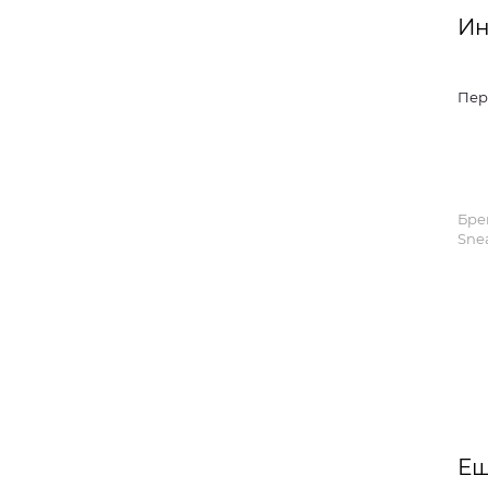
Ин
Пер
Бре
Sne
Ещ