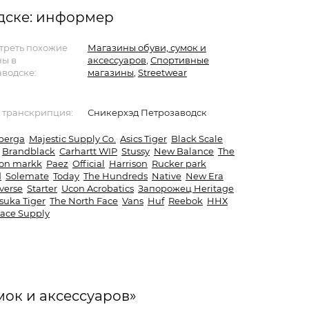
дске: информер
треть похожие
Магазины обуви, сумок и
ны в
аксессуаров
,
Спортивные
водске:
магазины
,
Streetwear
 транскрипция:
Сникерхэд Петрозаводск
perga
Majestic Supply Co.
Asics Tiger
Black Scale
Brandblack
Carhartt WIP
Stussy
New Balance
The
on markk
Paez
Official
Harrison
Rucker park
d
Solemate
Today
The Hundreds
Native
New Era
verse
Starter
Ucon Acrobatics
Запорожец Heritage
suka Tiger
The North Face
Vans
Huf
Reebok
ННХ
ace Supply
мок и аксессуаров»