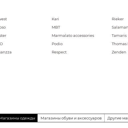
west
Kari
Rieker
pso
MBT
Salaman
ster
Marmalato accessories
Tamaris
CO
Podio
Thomas
ganzza
Respect
Zenden
Магазины одежды
Магазины обуви и аксессуаров
Другие ма