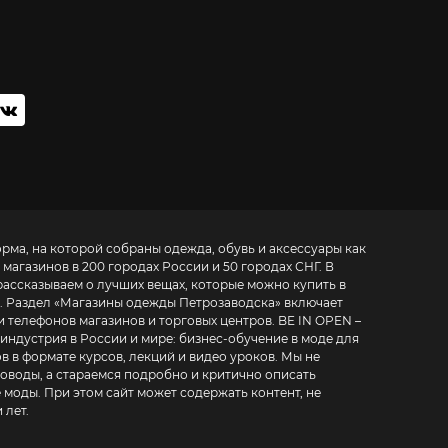
орма, на которой собраны одежда, обувь и аксессуары как
 магазинов в 200 городах России и 50 городах СНГ. В
рассказываем о лучших вещах, которые можно купить в
. Раздел «
Магазины одежды Петрозаводска
» включает
фонов магазинов и торговых центров. BE IN OPEN –
 индустрия в России и мире:
бизнес-обучение в моде для
в в формате курсов, лекций и видео уроков
. Мы не
воды, а стараемся подробно и критично описать
 моды. При этом сайт может содержать контент, не
 лет.