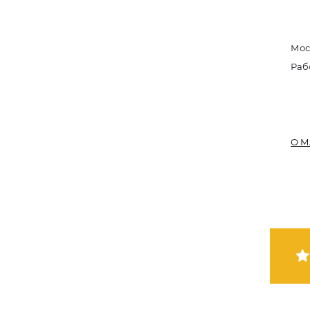
Мос
Раб
О М