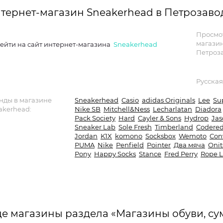
тернет-магазин Sneakerhead в Петрозаво
Просмо
магази
ейти на сайт интернет-магазина
Sneakerhead
Петроза
Русская
нды в магазине
Sneakerhead
Casio
adidas Originals
Lee
Su
akerhead:
Nike SB
Mitchell&Ness
Lecharlatan
Diadora
Pack Society
Hard
Cayler & Sons
Hydrop
Jas
Sneaker Lab
Sole Fresh
Timberland
Codere
Jordan
K1X
komono
Socksbox
Wemoto
Con
PUMA
Nike
Penfield
Pointer
Два мяча
Onit
Pony
Happy Socks
Stance
Fred Perry
Rope L
е магазины раздела «Магазины обуви, су