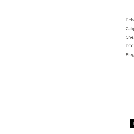
Bel
Cali
Che
EC
Ele