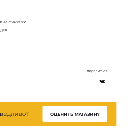
дких моделей
одск
поделиться:
ведливо?
ОЦЕНИТЬ МАГАЗИН?