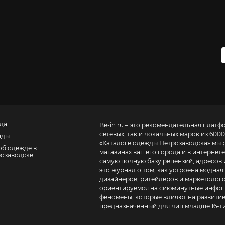
да
Be-in.ru – это рекомендательная платф
сетевых, так и локальных марок из 6000
нды
«
Каталоге одежды Петрозаводска
» мы 
об одежде в
магазинах вашего города и в интернете
озаводске
самую полную базу рецензий, адресов и теле
это журнал о том, как устроена модная
дизайнеров, ритейлеров и маркетолого
ориентируемся на сиюминутные инфопо
феномены, которые влияют на развитие
предназначенный для лиц младше 16-ти