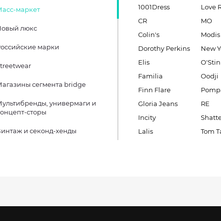
1001Dress
Love 
Масс-маркет
CR
MO
Новый люкс
Colin's
Modis
оссийские марки
Dorothy Perkins
New Y
Elis
O'Stin
treetwear
Familia
Oodji
агазины сегмента bridge
Finn Flare
Pomp
ультибренды, универмаги и
Gloria Jeans
RE
онцепт-сторы
Incity
Shatt
интаж и секонд-хенды
Lalis
Tom Ta