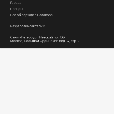
Города
Бренды
Все об одежде в Балаково
Разработка сайта WM
Санкт-Петербург, Невский пр., 139
Москва, Большой Ордынский пер., 4, стр. 2