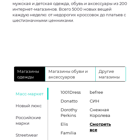
мужская и детская одежда, обувь и аксессуары из 200
интернет-магазинов. Всего 5000 новых вещей
каждую неделю: от недорогих кроссовок до платьев с
шестизначными ценниками.
Магазины
Магазины обуви и
Другие
одежды
аксессуаров
магазины
1001Dress
befree
Масс-маркет
Donatto
СИН
Новый люкс
Dorothy
Снежная
Perkins
Королева
Российские
марки
Elis
Смотреть
все
Familia
Streetwear