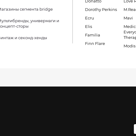
Donatto
Love 
агазины сегмента bridge
Dorothy Perkins
M.Rea
Ecru
Mavi
ультибренды, универмаги и
онцепт-сторы
Elis
Medic
Every
Familia
Thera
интаж и секонд-хенды
Finn Flare
Modis