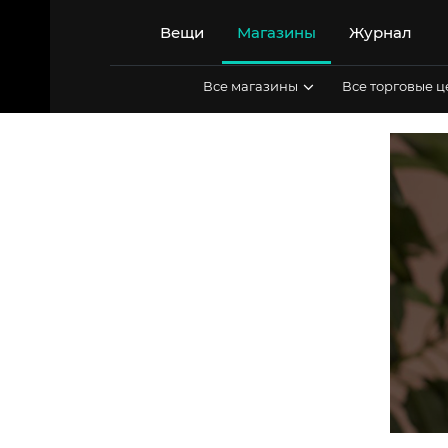
Перейти
к
Вещи
Магазины
Журнал
содержимому
Все магазины
Все торговые 