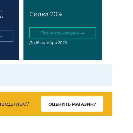
я
Сидка 20%
от
Получить скидку →
→
До 16 октября 2025
аведливо?
ОЦЕНИТЬ МАГАЗИН?