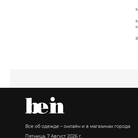
М
М
к
В
Все об одежде – онлайн и в магазинах города
Пятница, 7 Август 2026 г.