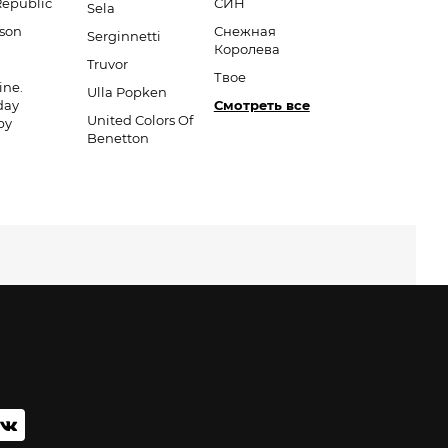
Republic
СИН
Sela
son
Снежная
Serginnetti
Королева
Truvor
Твое
ine.
Ulla Popken
day
Смотреть все
United Colors Of
py
Benetton