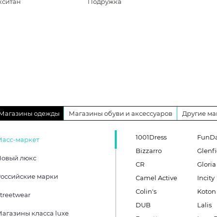
кситан
Подружка
Магазины одежды
Магазины обуви и аксессуаров
Другие ма
1001Dress
FunD
Масс-маркет
Bizzarro
Glenfi
Новый люкс
CR
Gloria
оссийские марки
Camel Active
Incity
Colin's
Koton
treetwear
DUB
Lalis
агазины класса luxe