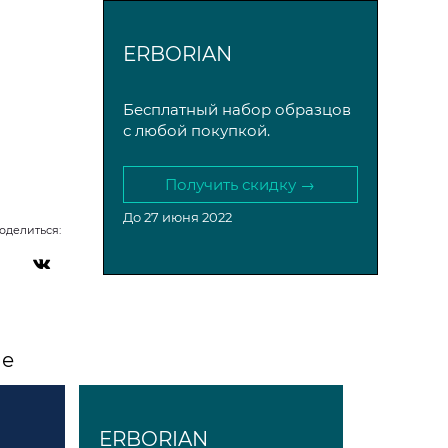
ERBORIAN
Бесплатный набор образцов
с любой покупкой.
Получить скидку →
До 27 июня 2022
оделиться:
ле
ERBORIAN