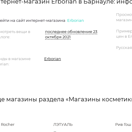
тернет-магазин Erborian в Барнауле: ин
Просмо
магазин
ейти на сайт интернет-магазина
Erborian
Пример
мотреть вещи в
последнее обновление 23
цен в Er
логе:
октября 2021
Русская
нды в магазине
Erborian
rian:
е магазины раздела «Магазины космети
 Rocher
ЛЭТУАЛЬ
Рив Гош