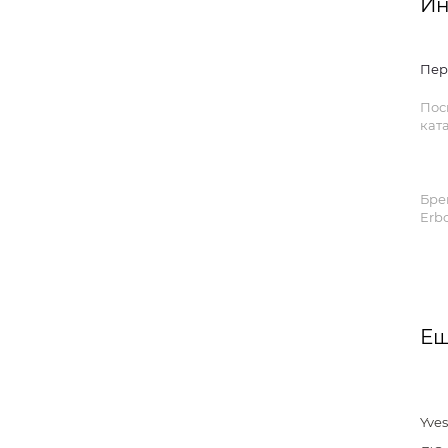
Ин
Пер
Пос
ката
Бре
Erbo
Ещ
Yves