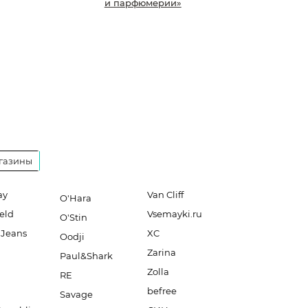
и парфюмерии»
газины
ay
Van Cliff
O'Hara
eld
Vsemayki.ru
O'Stin
 Jeans
XC
Oodji
Zarina
Paul&Shark
Zolla
RE
befree
Savage