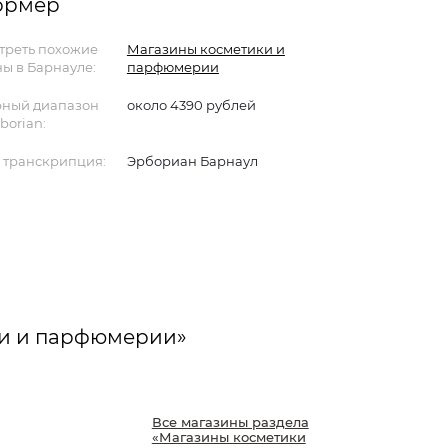
формер
треть похожие
Магазины косметики и
ы в Барнауле:
парфюмерии
ный диапазон
около 4390 рублей
borian:
 транскрипция:
Эрбориан Барнаул
ки и парфюмерии»
Все магазины раздела
«Магазины косметики