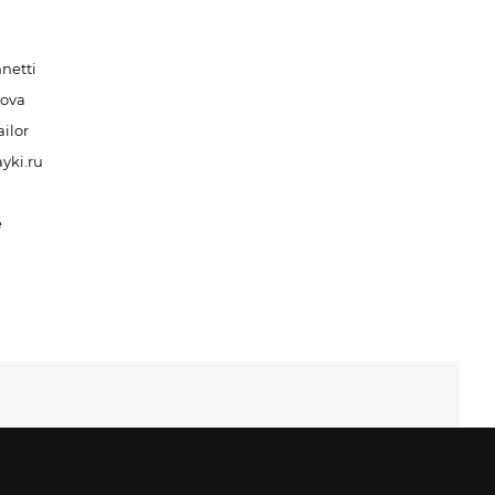
netti
nova
ilor
yki.ru
e