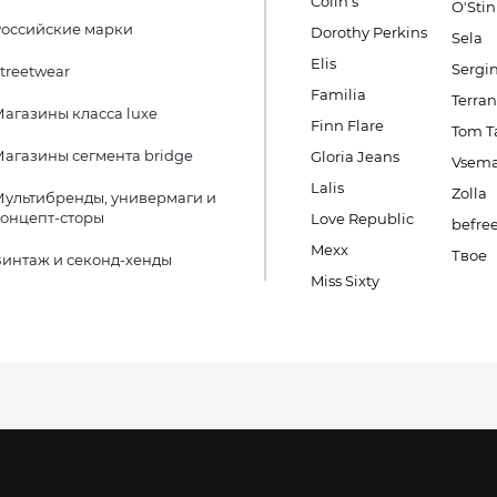
Colin's
O'Stin
оссийские марки
Dorothy Perkins
Sela
Elis
Sergin
treetwear
Familia
Terra
агазины класса luxe
Finn Flare
Tom Ta
агазины сегмента bridge
Gloria Jeans
Vsema
Lalis
Zolla
ультибренды, универмаги и
онцепт-сторы
Love Republic
befre
Mexx
Твое
интаж и секонд-хенды
Miss Sixty