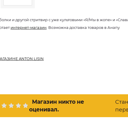
болки и другой стритвир с уже культовыми «Я/Мы в жопе» и «Слава 
отает
интернет-магазин
. Возможна доставка товаров в Анапу
АГАЗИНЕ ANTON LISIN
Магазин никто не
Ста
оценивал
.
пер