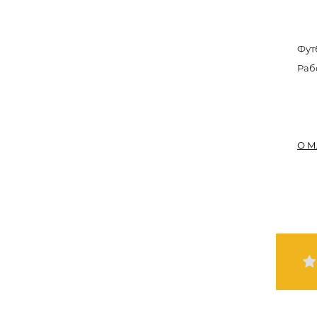
Фут
Раб
О М