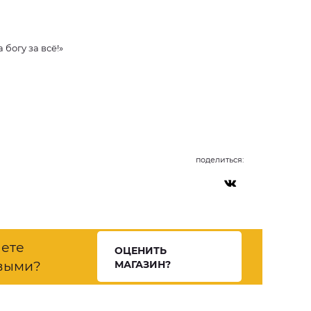
богу за всё!»
поделиться:
нете
ОЦЕНИТЬ
выми?
МАГАЗИН?