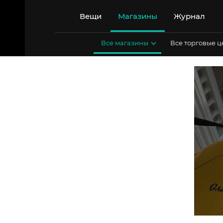
Перейти
к
Вещи
Магазины
Журнал
содержимому
Все магазины
Все торговые 