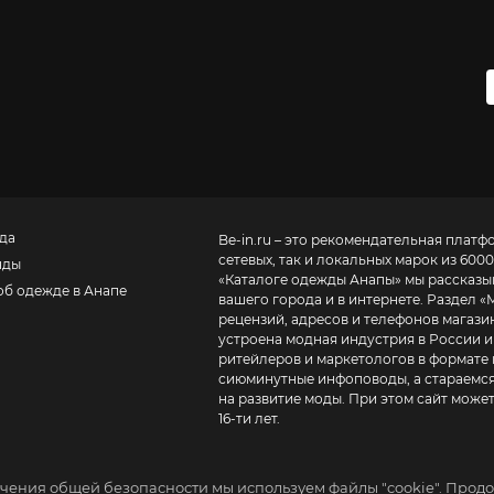
да
Be-in.ru – это рекомендательная платф
сетевых, так и локальных марок из 6000
нды
«
Каталоге одежды Анапы
» мы рассказы
об одежде в Анапе
вашего города и в интернете. Раздел «
рецензий, адресов и телефонов магазинов и торговых центров
устроена модная индустрия в России и
ритейлеров и маркетологов в формате 
сиюминутные инфоповоды, а стараемся
на развитие моды. При этом сайт може
16-ти лет.
чения общей безопасности мы используем файлы "cookie". Продо