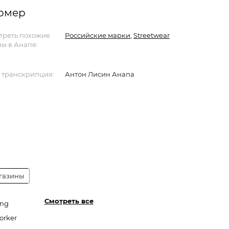
ормер
треть похожие
Российские марки
,
Streetwear
ы в Анапе:
 транскрипция:
Антон Лисин Анапа
газины
Смотреть все
ang
orker