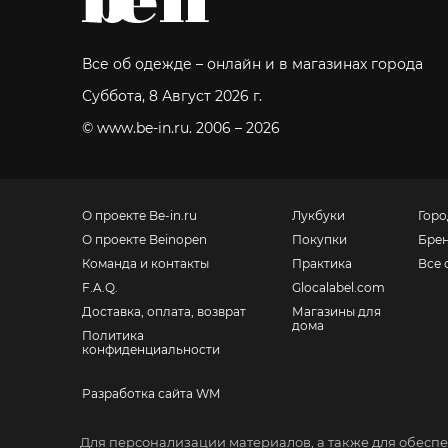
Все об одежде – онлайн и в магазинах города
Суббота, 8 Август 2026 г.
© www.be-in.ru. 2006 – 2026
О проекте Be-in.ru
Лукбуки
Горо
О проекте Beinopen
Покупки
Бре
Команда и контакты
Практика
Все 
F.A.Q.
Glocalabel.com
Доставка, оплата, возврат
Магазины для
дома
Политика
конфиденциальности
Разработка сайта WM
Санкт-Петербург, Невский пр., 139
Для персонализации материалов, а также для обеспе