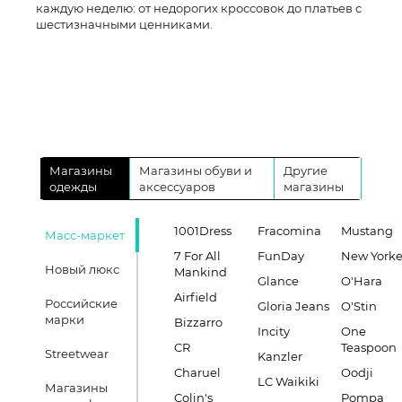
каждую неделю: от недорогих кроссовок до платьев с
шестизначными ценниками.
Магазины
Магазины обуви и
Другие
одежды
аксессуаров
магазины
1001Dress
Fracomina
Mustang
Масс-маркет
7 For All
FunDay
New Yorke
Новый люкс
Mankind
Glance
O'Hara
Airfield
Российские
Gloria Jeans
O'Stin
марки
Bizzarro
Incity
One
CR
Teaspoon
Streetwear
Kanzler
Charuel
Oodji
LC Waikiki
Магазины
Colin's
Pompa