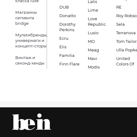
класса luxe
Lalis
DUB
RE
Lime
Магазины
Donatto
Roy Robs
сегмента
Love
bridge
Dorothy
Republic
Sela
Perkins
Lusio
Terranova
Мультибренды,
Ecru
универмаги и
MO
Tom Tailor
концепт-сторы
Elis
Maag
Ulla Popk
Familia
Винтаж и
Mavi
United
секонд-хенды
Finn Flare
Colors Of
Modis