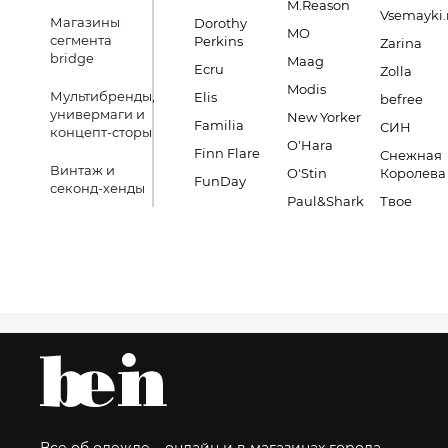
M.Reason
Vsemayki.
Магазины
Dorothy
MO
сегмента
Perkins
Zarina
bridge
Maag
Ecru
Zolla
Modis
Мультибренды,
Elis
befree
универмаги и
New Yorker
Familia
СИН
концепт-сторы
O'Hara
Finn Flare
Снежная
Винтаж и
O'Stin
Королева
FunDay
секонд-хенды
Paul&Shark
Твое