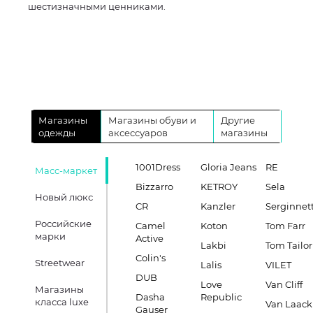
шестизначными ценниками.
Магазины
Магазины обуви и
Другие
одежды
аксессуаров
магазины
1001Dress
Gloria Jeans
RE
Масс-маркет
Bizzarro
KETROY
Sela
Новый люкс
CR
Kanzler
Serginnett
Российские
Camel
Koton
Tom Farr
марки
Active
Lakbi
Tom Tailor
Colin's
Streetwear
Lalis
VILET
DUB
Love
Van Cliff
Магазины
Dasha
Republic
класса luxe
Van Laack
Gauser