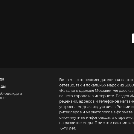
да
Be-in.ru – это рекомендательная платф
сетевых, так и локальных марок из 6000
нды
«
Каталоге одежды Москвы
» мы расска
об одежде в
вашего города и в интернете. Раздел «
кве
рецензий, адресов и телефонов магазинов и торговых центров
устроена модная индустрия в России и
ритейлеров и маркетологов в формате 
сиюминутные инфоповоды, а стараемся
на развитие моды. При этом сайт може
16-ти лет.