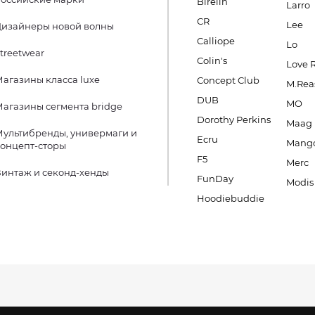
Birelin
Larro
CR
Lee
Дизайнеры новой волны
Calliope
Lo
treetwear
Colin's
Love 
агазины класса luxe
Concept Club
M.Rea
DUB
MO
агазины сегмента bridge
Dorothy Perkins
Maag
ультибренды, универмаги и
Ecru
Mang
онцепт-сторы
F5
Merc
интаж и секонд-хенды
FunDay
Modis
Hoodiebuddie