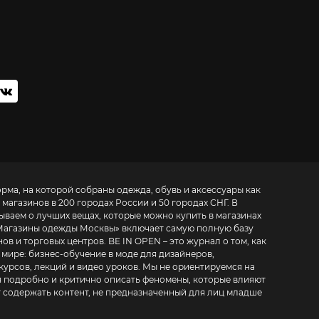
орма, на которой собраны одежда, обувь и аксессуары как
 магазинов в 200 городах России и 50 городах СНГ. В
зываем о лучших вещах, которые можно купить в магазинах
Магазины одежды Москвы
» включает самую полную базу
. BE IN OPEN – это журнал о том, как
 мире:
бизнес-обучение в моде для дизайнеров,
курсов, лекций и видео уроков
. Мы не ориентируемся на
 подробно и критично описать феномены, которые влияют
т содержать контент, не предназначенный для лиц младше