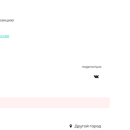
озицию
оскве
поделиться:
Другой город