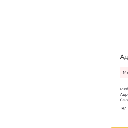
Ад
Мы
Rus
Адре
Смо
Тел