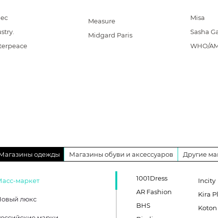
dec
Misa
Measure
stry.
Sasha G
Midgard Paris
terpeace
WHO/A
Магазины одежды
Магазины обуви и аксессуаров
Другие ма
1001Dress
Масс-маркет
Incity
AR Fashion
Kira P
Новый люкс
BHS
Koton
оссийские марки