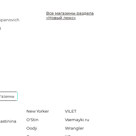
Все магазины раздела
«Новый люкс»
apanovich
M
газины
New Yorker
VILET
O'Stin
Vsemayki.ru
lastinina
Oodji
Wrangler