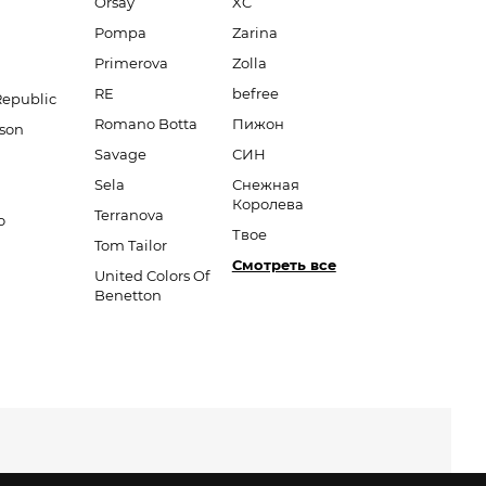
Orsay
XC
Pompa
Zarina
Primerova
Zolla
RE
befree
Republic
Romano Botta
Пижон
son
Savage
СИН
Sela
Снежная
Королева
Terranova
o
Твое
Tom Tailor
Смотреть все
United Colors Of
Benetton