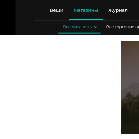
Перейти
к
Вещи
Магазины
Журнал
содержимому
Все магазины
Все торговые 