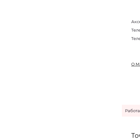
Акс
Тел
Тел
О М
Работ
То