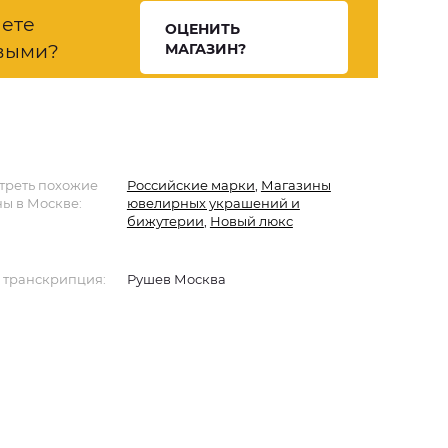
нете
ОЦЕНИТЬ
выми?
МАГАЗИН?
треть похожие
Российские марки
,
Магазины
ы в Москве:
ювелирных украшений и
бижутерии
,
Новый люкс
 транскрипция:
Рушев Москва