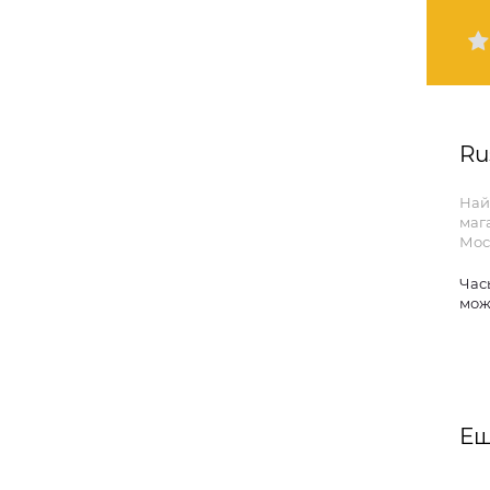
Ru
Най
маг
Мос
Час
мож
Ещ