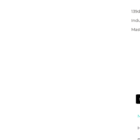
139
Indu
Mas
Р