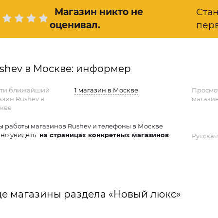
Магазин никто не
Ста
оценивал
.
пер
shev в Москве: информер
ти ближайший
1 магазин в Москве
Просмо
азин Rushev в
магазин
кве
ы работы магазинов Rushev и телефоны в Москве
но увидеть
на страницах конкретных магазинов
Русская
е магазины раздела «Новый люкс»