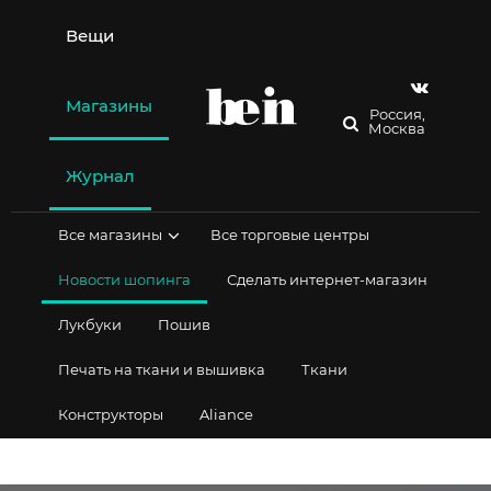
Перейти
к
Вещи
содержимому
Магазины
Россия,
Москва
Журнал
Все магазины
Все торговые центры
Новости шопинга
Сделать интернет-магазин
Лукбуки
Пошив
Печать на ткани и вышивка
Ткани
Конструкторы
Aliance