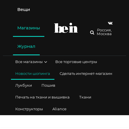
Перейти
к
Вещи
содержимому
Магазины
Россия,
Москва
Журнал
Все магазины
Все торговые центры
Новости шопинга
Сделать интернет-магазин
Лукбуки
Пошив
Печать на ткани и вышивка
Ткани
Конструкторы
Aliance