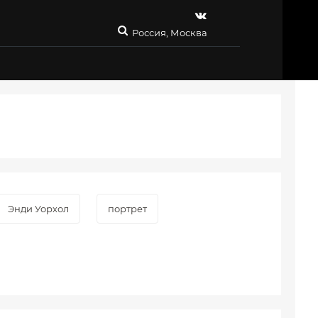
Россия, Москва
Энди Уорхол
портрет