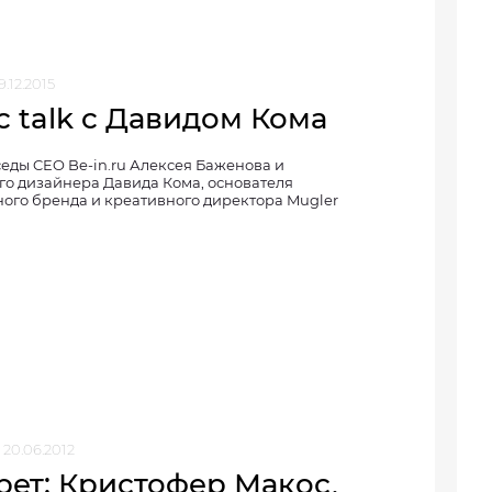
9.12.2015
c talk c Давидом Кома
еды CEO Be-in.ru Алексея Баженова и
го дизайнера Давида Кома, основателя
ого бренда и креативного директора Mugler
20.06.2012
рет: Кристофер Макос,