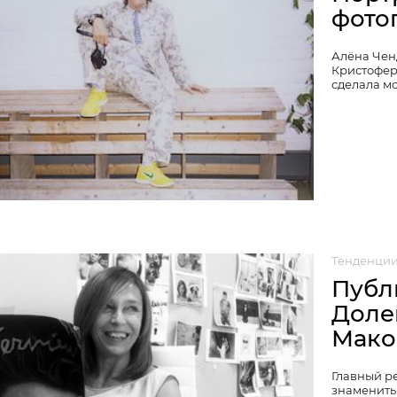
фото
Алёна Чен
Кристофер
сделала м
Тенденци
Публ
Доле
Мако
Главный ре
знамениты