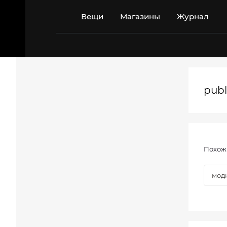
Перейти
к
Вещи
Магазины
Журнал
содержимому
publ
Похож
мод