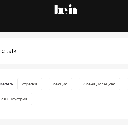
ic talk
ие теги
стрелка
лекция
Алена Долецкая
ная индустрия