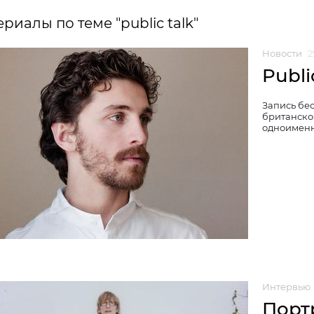
риалы по теме "public talk"
Новости
2
Publi
Запись бес
британско
одноименн
Интервью
Порт