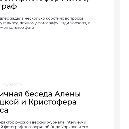
граф
длер задала несколько коротких вопросов
у Макосу, личному фотографу Энди Уорхола, и
оментальное фото
и
04.06.2012
ичная беседа Алены
цкой и Кристофера
са
дактор русской версии журнала Interview и
й фотограф поговорят об Энди Уорхоле и его