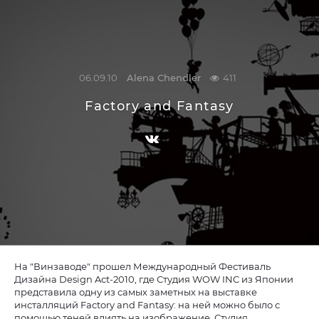
06.09.10
Alena Chendler
411
Factory and Fantasy
На "Винзаводе" прошел Международный Фестиваль
Дизайна Design Act-2010, где Студия WOW INC из Японии
представила одну из самых заметных на выставке
инсталляций Factory and Fantasy
: на ней можно было с
помощью теней влиять на изображение. Студия