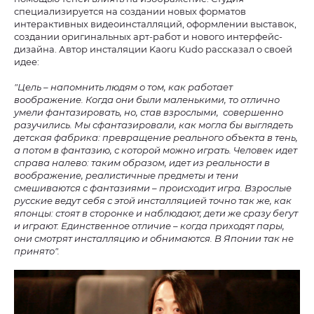
специализируется на создании новых форматов
интерактивных видеоинсталляций, оформлении выставок,
создании оригинальных арт-работ и нового интерфейс-
дизайна. Автор инсталяции Kaoru Kudo рассказал о своей
идее:
"Цель – напомнить людям о том, как работает
воображение. Когда они были маленькими, то отлично
умели фантазировать, но, став взрослыми, совершенно
разучились. Мы сфантазировали, как могла бы выглядеть
детская фабрика: превращение реального объекта в тень,
а потом в фантазию, с которой можно играть. Человек идет
справа налево: таким образом, идет из реальности в
воображение, реалистичные предметы и тени
смешиваются с фантазиями – происходит игра. Взрослые
русские ведут себя с этой инсталляцией точно так же, как
японцы: стоят в сторонке и наблюдают, дети же сразу бегут
и играют. Единственное отличие – когда приходят пары,
они смотрят инсталляцию и обнимаются. В Японии так не
принято".