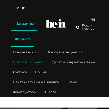
Перейти
к
Вещи
содержимому
Магазины
Россия,
Москва
Журнал
Все магазины
Все торговые центры
Новости шопинга
Сделать интернет-магазин
Лукбуки
Пошив
Печать на ткани и вышивка
Ткани
Конструкторы
Aliance