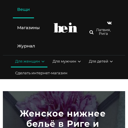
Перейти
к
Вещи
содержимому
Магазины
Латвия,
Рига
Журнал
Для женщин
Для мужчин
Для детей
Сделать интернет-магазин
Женское нижнее 
бельё в Риге и 