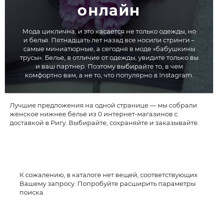
онлайн
Мода циклична, и это касается не только одежды, но
и белья. Пятнадцать лет назад все носили стринги –
самые миниатюрные, а сегодня в моде «бабушкины
трусы». Белье, в отличие от одежды, увидите только вы
и ваш партнер. Поэтому выбирайте то, в чем
комфортно вам, а не то, что популярно в Instagram.
Лучшие предложения на одной странице — мы собрали
женское нижнее бельё из 0 интернет-магазинов с
доставкой в Ригу. Выбирайте, сохраняйте и заказывайте.
К сожалению, в каталоге нет вещей, соответствующих
Вашему запросу. Попробуйте расширить параметры
поиска.