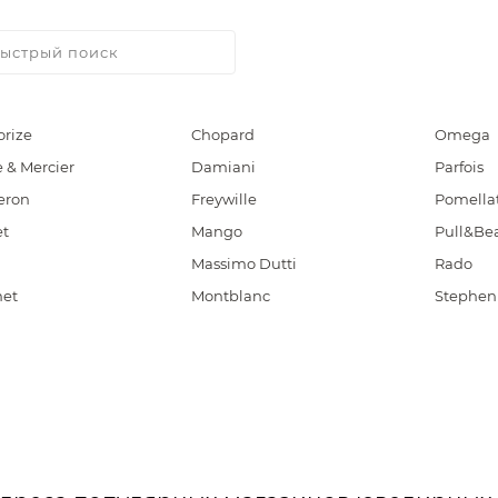
orize
Chopard
Omega
& Mercier
Damiani
Parfois
eron
Freywille
Pomella
et
Mango
Pull&Be
i
Massimo Dutti
Rado
et
Montblanc
Stephen