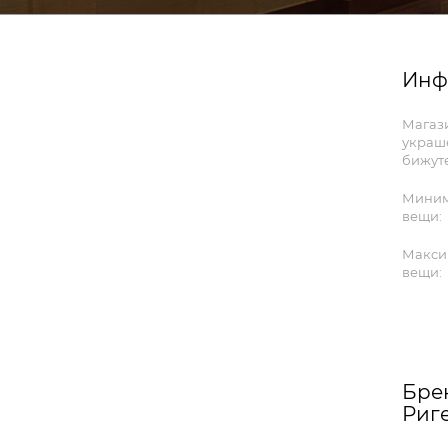
Инф
Магаз
украш
бижуте
Миним
вещи:
Макси
вещи:
Бре
Риг