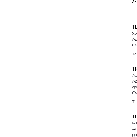
А
ТЦ
Sw
Ад
См
Те
Т
Ac
Ад
ga
См
Те
Т
M
Ад
ga