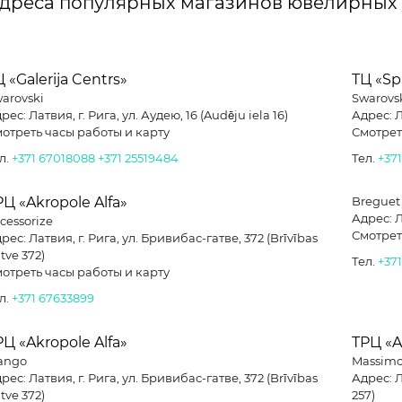
дреса популярных магазинов ювелирных
 «Galerija Centrs»
ТЦ «Sp
arovski
Swarovs
рес: Латвия, г. Рига, ул. Аудею, 16 (Audēju iela 16)
Адрес: Л
отреть часы работы и карту
Смотрет
л.
+371 67018088
+371 25519484
Тел.
+37
РЦ «Akropole Alfa»
Breguet
Адрес: Ла
cessorize
Смотрет
рес: Латвия, г. Рига, ул. Бривибас-гатве, 372 (Brīvības
tve 372)
Тел.
+37
отреть часы работы и карту
л.
+371 67633899
РЦ «Akropole Alfa»
ТРЦ «A
ango
Massimo
рес: Латвия, г. Рига, ул. Бривибас-гатве, 372 (Brīvības
Адрес: Л
tve 372)
257)