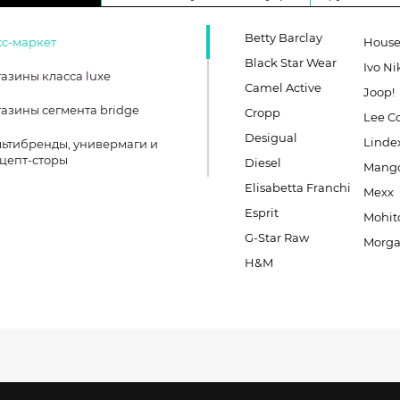
Betty Barclay
с-маркет
Hous
Black Star Wear
Ivo Ni
азины класса luxe
Camel Active
Joop!
азины сегмента bridge
Cropp
Lee C
Desigual
Linde
ьтибренды, универмаги и
цепт-сторы
Diesel
Mang
Elisabetta Franchi
Mexx
Esprit
Mohit
G-Star Raw
Morg
H&M