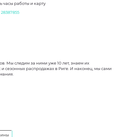
ь часы работы и карту
1 28387855
в. Мы следим за ними уже 10 лет, знаем их
 и сезонных распродажах в Риге. И наконец, мы сами
имания.
зины