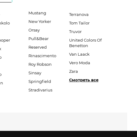
Mustang
e
Terranova
New Yorker
kkolo
Tom Tailor
Orsay
Truvor
Pull&Bear
ooper
United Colors Of
Benetton
Reserved
x
Van Laack
Rinascimento
o
Vero Moda
Roy Robson
Zara
Sinsay
o
Смотреть все
Springfield
an
Stradivarius