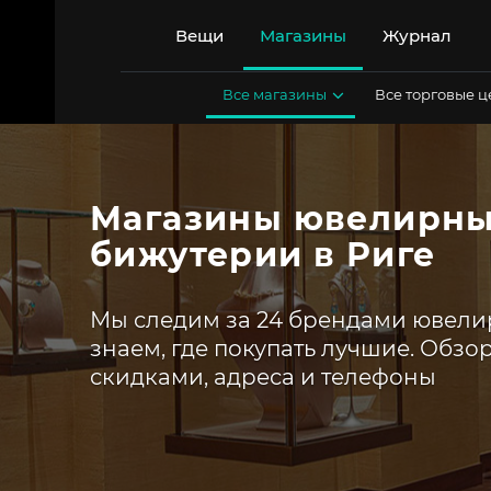
Перейти
к
Вещи
Магазины
Журнал
содержимому
Все магазины
Все торговые 
Магазины ювелирны
бижутерии в Риге
Мы следим за 24 брендами ювели
знаем, где покупать лучшие. Обзо
скидками, адреса и телефоны