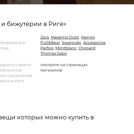
 бижутерии в Риге»
Zara
Massimo Dutti
Mango
триваемые в
Pull&Bear
Swarovski
Accessorize
сяце
Parfois
Montblanc
Chopard
Thomas Sabo
адреса и время
смотрите на страницах
 магазинов
магазинов
ных украшений
ерии в Риге
вещи которых можно купить в