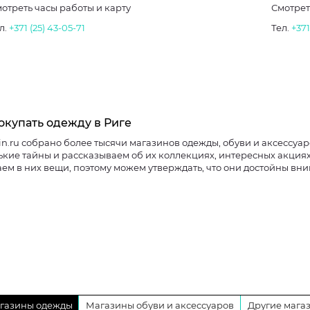
отреть часы работы и карту
Смотрет
л.
+371 (25) 43-05-71
Тел.
+37
окупать одежду в Риге
in.ru собрано более тысячи магазинов одежды, обуви и аксессуаро
кие тайны и рассказываем об их коллекциях, интересных акциях
ем в них вещи, поэтому можем утверждать, что они достойны вн
газины одежды
Магазины обуви и аксессуаров
Другие мага