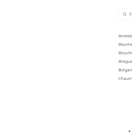
Access
Baume 
Bouch
Bregu
Bvlgar
Chaum