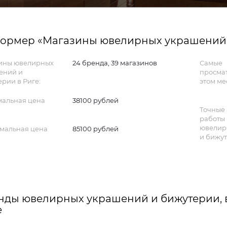
ормер «Магазины ювелирных украшений и
ины ювелирных
24 бренда, 39 магазинов
Самые
ений и
просма
рии в Риге:
этом ме
альная цена
38100 рублей
Точные 
работы
ювелир
мальная цена
85100 рублей
и бижут
нды ювелирных украшений и бижутерии, 
е