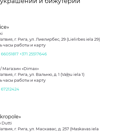
 украшений и бижутерии
ice»
ki
атвия, г. Рига, ул. Лиелирбес, 29 (Lielirbes iela 29)
ь часы работы и карту
1 66051817
+371 25517646
 / Магазин «Dimax»
твия, г. Рига, ул. Вальню, д. 1 (Vaļņu iela 1)
ь часы работы и карту
1 67212424
kropole»
 Dutti
атвия, г. Рига, ул. Маскавас, д. 257 (Maskavas iela