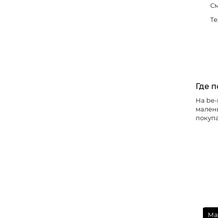
См
Те
Где п
На be-
малень
покупа
Ма