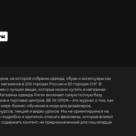
орма, на которой собраны одежда, обувь и аксессуары как
 магазинов в 200 городах России и 50 городах СНГ. В
аем о лучших вещах, которые можно купить в магазинах
Магазины одежды Риги
» включает самую полную базу
. BE IN OPEN – это журнал о том, как
 мире:
бизнес-обучение в моде для дизайнеров,
курсов, лекций и видео уроков
. Мы не ориентируемся на
 подробно и критично описать феномены, которые влияют
т содержать контент, не предназначенный для лиц младше