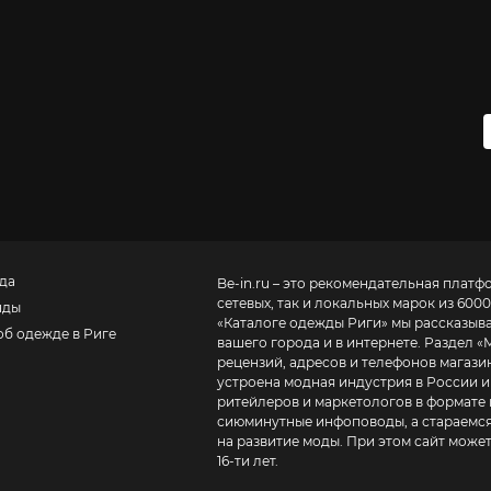
да
Be-in.ru – это рекомендательная платф
сетевых, так и локальных марок из 6000
нды
«
Каталоге одежды Риги
» мы рассказыв
об одежде в Риге
вашего города и в интернете. Раздел «
рецензий, адресов и телефонов магазинов и торговых центров
устроена модная индустрия в России и
ритейлеров и маркетологов в формате 
сиюминутные инфоповоды, а стараемся
на развитие моды. При этом сайт може
16-ти лет.