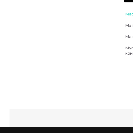
Мас
Маг
Маг
Мул
кон