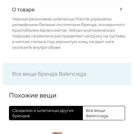
О товаре
Черные резиновые шлепанцы Piscine украшены
рельефными белыми логотипами бренда, основанного
Кристобалем Баленсиагой. Гибкая анатомическая
подошва правильно распределяет нагрузку на суставы,
а мягкая стелька под зернистую кожу не дает ноге
скользить внутри обуви.
Все вещи бренда Balenciaga
Похожие вещи
Сандалии и шлепанцы других
Все вещи
брендов
Balenciaga