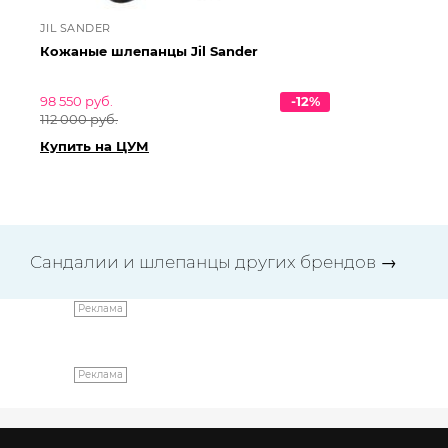
JIL SANDER
KI
Кожаные шлепанцы Jil Sander
Ко
98 550 руб.
-12%
94 
112 000 руб.
10
Купить на ЦУМ
Ку
Сандалии и шлепанцы других брендов
→
Реклама
Реклама