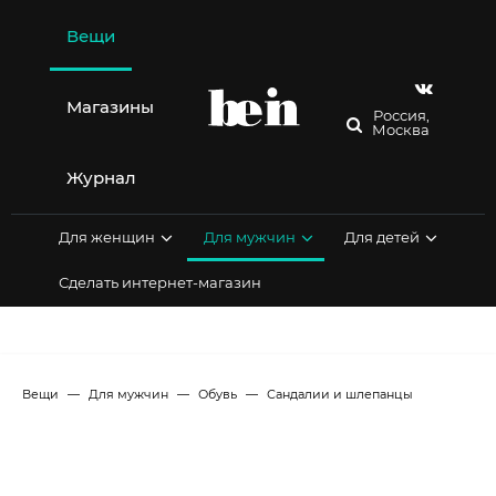
Перейти
к
Вещи
содержимому
Магазины
Россия,
Москва
Журнал
Для женщин
Для мужчин
Для детей
Сделать интернет-магазин
Вещи
Для мужчин
Обувь
Сандалии и шлепанцы