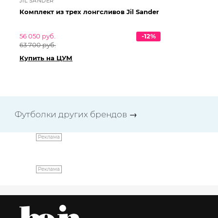
JIL SANDER
JI
Комплект из трех лонгсливов Jil Sander
Ко
56 050 руб.
-12%
49
63 700 руб.
57
Купить на ЦУМ
Ку
Футболки других брендов
→
Реклама
Реклама