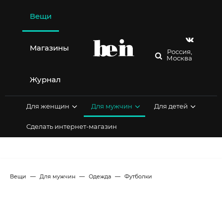
Перейти
к
Вещи
содержимому
Магазины
Россия,
Москва
Журнал
Для женщин
Для мужчин
Для детей
Сделать интернет-магазин
Вещи
Для мужчин
Одежда
Футболки