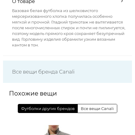
О товаре
Базовая белая футболка из шелковистого
мерсеризованного хлопка получилась особенно
мягкой и прочной. Гладкий трикотаж не вытягивается
после многочисленных стирок и почти не пилингуется,
поэтому модель прямого кроя сохраняет безупречный
вид. Горловину изделия обрамили узким вязаным
кантом в тон.
Все вещи бренда Canali
Похожие вещи
Футболки других брендов
Все вещи Canali